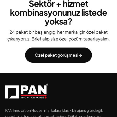
Sektör + hizmet
kombinasyonunuz listede
yoksa?
24 paket bir başlangıç; her marka için özel paket
çıkarıyoruz. Brief alıp size özel çözüm tasarlayalım.
Özel paket görüşmesi
→
PAN Innovation House; markalara klasik bir ajans gibi değil,
growth partner olarak hizmet veriyor. Dijital pazarlama, e-