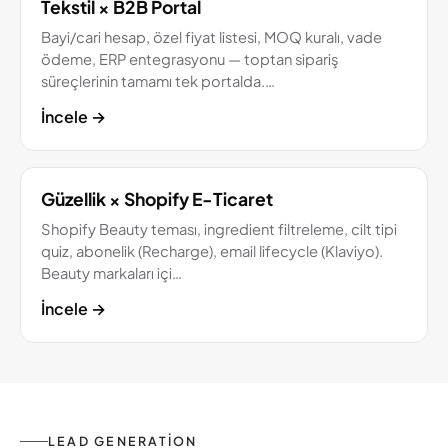
Tekstil × B2B Portal
Bayi/cari hesap, özel fiyat listesi, MOQ kuralı, vade
ödeme, ERP entegrasyonu — toptan sipariş
süreçlerinin tamamı tek portalda.…
İncele
→
Güzellik × Shopify E-Ticaret
Shopify Beauty teması, ingredient filtreleme, cilt tipi
quiz, abonelik (Recharge), email lifecycle (Klaviyo).
Beauty markaları içi…
İncele
→
LEAD GENERATION