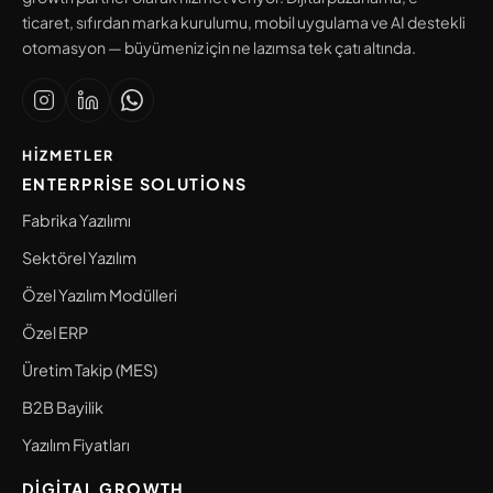
ticaret, sıfırdan marka kurulumu, mobil uygulama ve AI destekli
otomasyon — büyümeniz için ne lazımsa tek çatı altında.
HIZMETLER
ENTERPRISE SOLUTIONS
Fabrika Yazılımı
Sektörel Yazılım
Özel Yazılım Modülleri
Özel ERP
Üretim Takip (MES)
B2B Bayilik
Yazılım Fiyatları
DIGITAL GROWTH