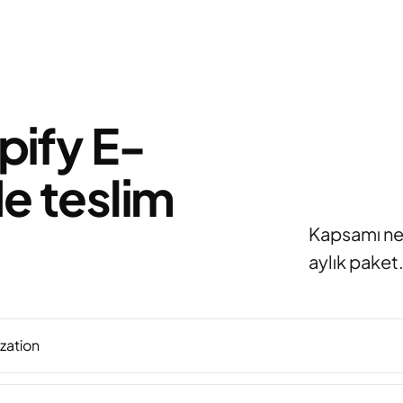
pify E-
e teslim
Kapsamı net,
aylık paket
zation