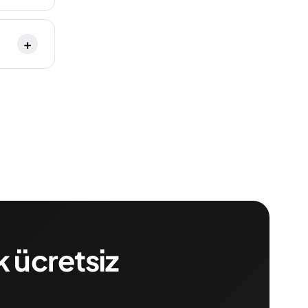
+
k ücretsiz