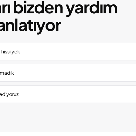
rı bizden yardım
anlatıyor
hissi yok
urmadık
bediyoruz