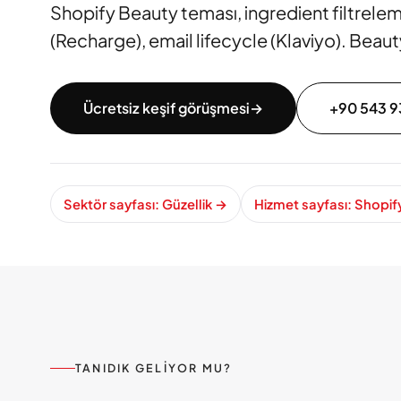
Shopify Beauty teması, ingredient filtreleme,
(Recharge), email lifecycle (Klaviyo). Beaut
Ücretsiz keşif görüşmesi
→
+90 543 9
Sektör sayfası: Güzellik
→
Hizmet sayfası: Shopif
TANIDIK GELIYOR MU?