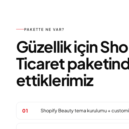
PAKETTE NE VAR?
Güzellik için Sho
Ticaret paketind
ettiklerimiz
Shopify Beauty tema kurulumu + customi
01