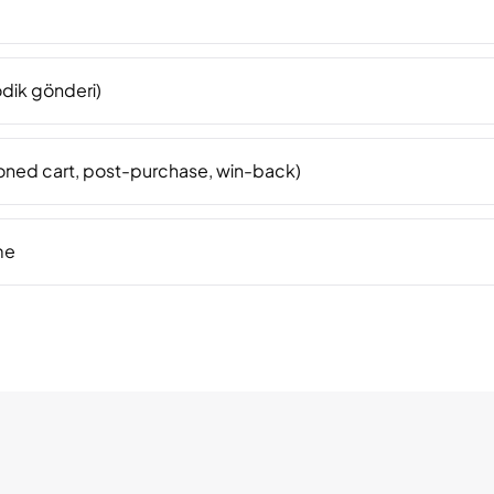
dik gönderi)
oned cart, post-purchase, win-back)
me