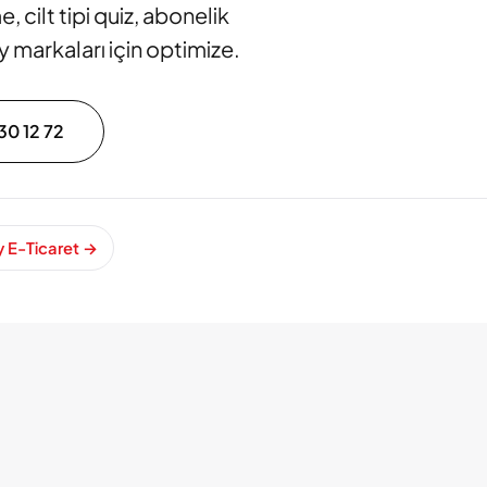
 cilt tipi quiz, abonelik
y markaları için optimize.
30 12 72
y E-Ticaret
→