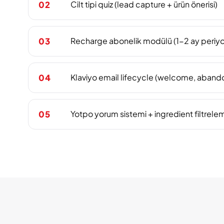
Cilt tipi quiz (lead capture + ürün önerisi)
02
Recharge abonelik modülü (1-2 ay periyo
03
Klaviyo email lifecycle (welcome, aband
04
Yotpo yorum sistemi + ingredient filtrele
05