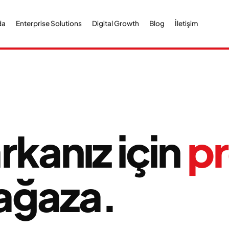
da
Enterprise Solutions
Digital Growth
Blog
İletişim
kanız için
p
ğaza.