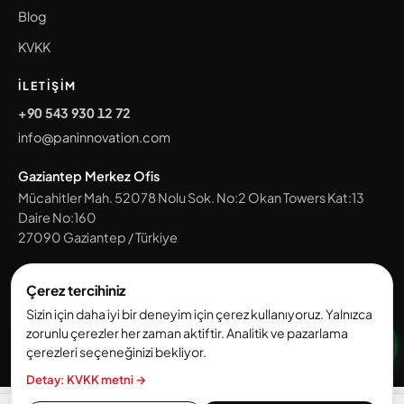
Blog
KVKK
İLETIŞIM
+90 543 930 12 72
info@paninnovation.com
Gaziantep Merkez Ofis
Mücahitler Mah. 52078 Nolu Sok. No:2 Okan Towers Kat:13
Daire No:160
27090
Gaziantep
/
Türkiye
Tüm ofislerimizi gör →
Çerez tercihiniz
Sizin için daha iyi bir deneyim için çerez kullanıyoruz. Yalnızca
zorunlu çerezler her zaman aktiftir. Analitik ve pazarlama
© 2026 Pan Innovation House. Tüm hakları saklıdır.
çerezleri seçeneğinizi bekliyor.
KVKK ve Aydınlatma Metni
·
Çerez Politikası
Detay: KVKK metni →