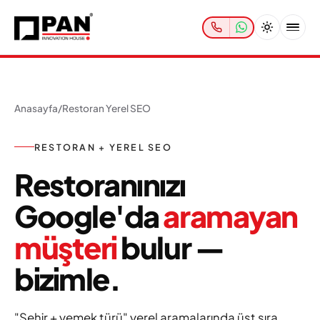
Anasayfa
/
Restoran Yerel SEO
RESTORAN + YEREL SEO
Restoranınızı
Google'da
aramayan
müşteri
bulur —
bizimle.
"Şehir + yemek türü" yerel aramalarında üst sıra,