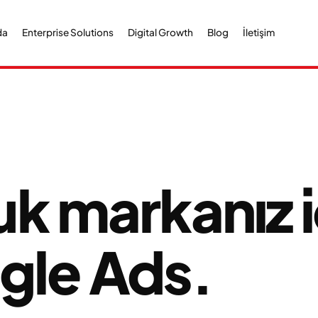
da
Enterprise Solutions
Digital Growth
Blog
İletişim
k markanız i
le Ads.