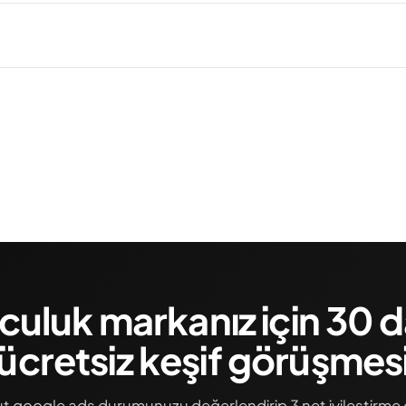
luk markanız için 30 d
ücretsiz keşif görüşmes
 google ads durumunuzu değerlendirip 3 net iyileştirme 