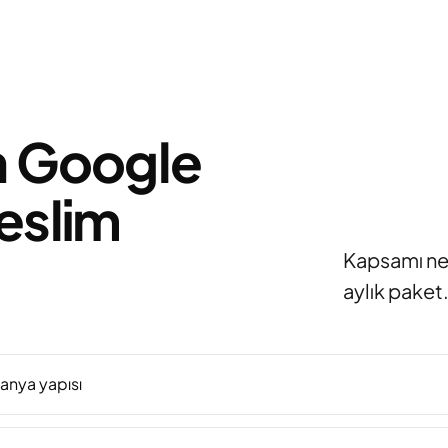
n Google
eslim
Kapsamı net,
aylık paket
nya yapısı