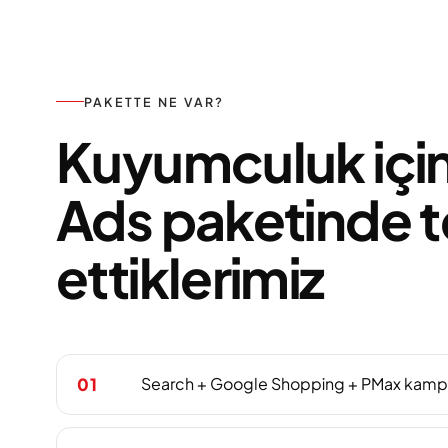
PAKETTE NE VAR?
Kuyumculuk içi
Ads paketinde t
ettiklerimiz
Search + Google Shopping + PMax kampa
01