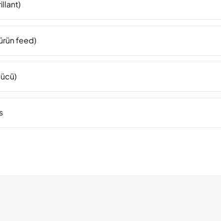
illant)
ürün feed)
gücü)
s