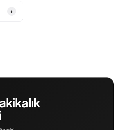
+
akikalık
i
önerisi