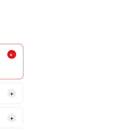
+
+
+