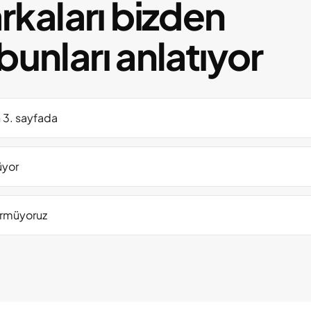
kaları bizden
bunları anlatıyor
n 3. sayfada
üyor
örmüyoruz