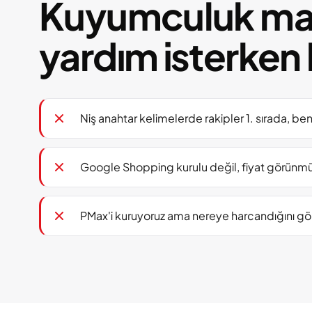
Kuyumculuk mar
yardım isterken 
Niş anahtar kelimelerde rakipler 1. sırada, be
Google Shopping kurulu değil, fiyat görünm
PMax'i kuruyoruz ama nereye harcandığını g