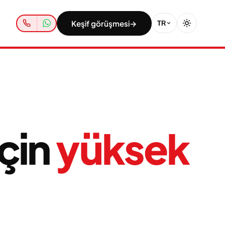
Keşif görüşmesi
→
TR
çin
yüksek