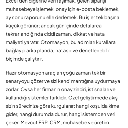
Excel'den diğerine veri taşımak, gelen siparişi
muhasebeye işlemek, onay için e-posta beklemek,
ay sonu raporunu elle derlemek. Bu işler tek başına
küçük görünür; ancak gün içinde defalarca
tekrarlandığında ciddi zaman, dikkat ve hata
maliyeti yaratır. Otomasyon, bu adımları kurallara
bağlayıp arka planda, hatasız ve denetlenebilir
biçimde çalıştırır.
Hazır otomasyon araçları çoğu zaman tek bir
senaryoyu çözer ve sizi kendi mantığına uydurmaya
zorlar. Oysa her firmanın onay zinciri, istisnaları ve
kullandığı sistemler farklıdır. Özel geliştirmede akış
sizin sürecinize göre kurgulanır: hangi koşulda kime
gider, hangi durumda durur, hangi sistemden veri
çeker. Mevcut ERP, CRM, muhasebe ve üretim