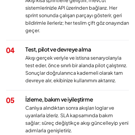
Akışı kısa sprintlerle geliştirir, mevcut
sistemlerinizle API üzerinden bağlarız. Her
sprint sonunda çalışan parçayı gösterir, geri
bildirimle ilerleriz; her teslim çift göz onayından
geçer.
04
Test, pilot ve devreye alma
Akışı gerçek veriyle ve istisna senaryolarıyla
test eder, önce sınırlı bir alanda pilot çalıştırırız.
Sonuçlar doğrulanınca kademeli olarak tam
devreye alır, ekibinize kullanımını aktarırız.
05
İzleme, bakım ve iyileştirme
Canlıya alındıktan sonra akışları loglar ve
uyarılarla izleriz. SLA kapsamında bakım
sağlar; süreç değiştikçe akışı güncelleyip yeni
adımlarla genişletiriz.