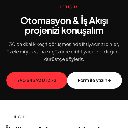
İLETIŞIM
Otomasyon & İş Akışı
projenizi konuşalım
30 dakikalık keşif görüşmesinde ihtiyacınızı dinler,
özele mi yoksa hazır çözüme mi ihtiyacınız olduğunu
dürüstçe söyleriz.
+90 543 930 12 72
Form ile yazın
→
İLGILI