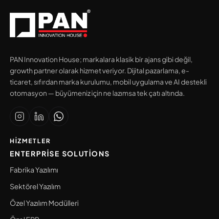
PAN Innovation House; markalara klasik bir ajans gibi değil,
growth partner olarak hizmet veriyor. Dijital pazarlama, e-
ticaret, sıfırdan marka kurulumu, mobil uygulama ve AI destekli
otomasyon — büyümeniz için ne lazımsa tek çatı altında.
HIZMETLER
ENTERPRISE SOLUTIONS
Fabrika Yazılımı
Sektörel Yazılım
Özel Yazılım Modülleri