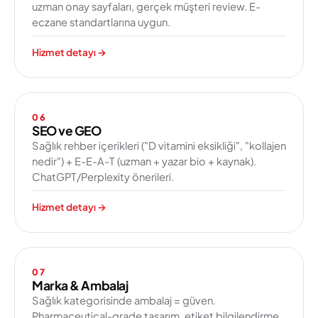
uzman onay sayfaları, gerçek müşteri review. E-
eczane standartlarına uygun.
Hizmet detayı
→
06
SEO ve GEO
Sağlık rehber içerikleri ("D vitamini eksikliği", "kollajen
nedir") + E-E-A-T (uzman + yazar bio + kaynak).
ChatGPT/Perplexity önerileri.
Hizmet detayı
→
07
Marka & Ambalaj
Sağlık kategorisinde ambalaj = güven.
Pharmaceutical-grade tasarım, etiket bilgilendirme,