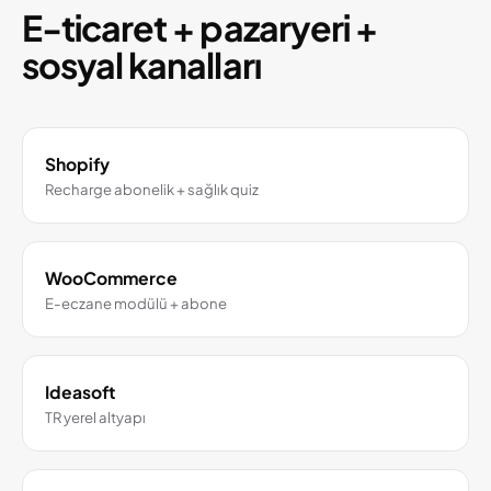
E-ticaret + pazaryeri +
sosyal kanalları
Shopify
Recharge abonelik + sağlık quiz
WooCommerce
E-eczane modülü + abone
Ideasoft
TR yerel altyapı