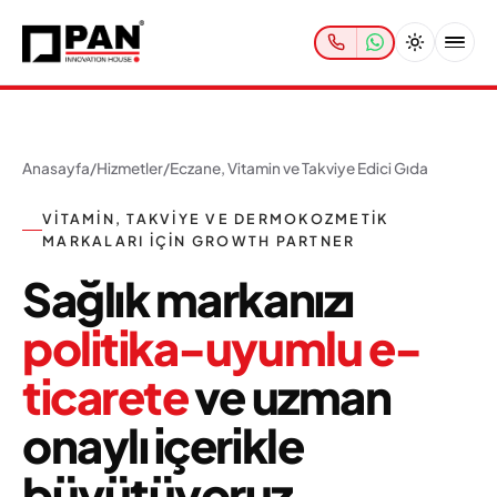
Anasayfa
/
Hizmetler
/
Eczane, Vitamin ve Takviye Edici Gıda
VITAMIN, TAKVIYE VE DERMOKOZMETIK
MARKALARI IÇIN GROWTH PARTNER
Sağlık markanızı
politika-uyumlu e-
ticarete
ve uzman
onaylı içerikle
büyütüyoruz.