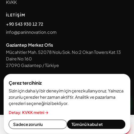
KVKK
İLETIŞIM
+90 543 930 12 72
info@paninnovation.com
Gaziantep Merkez Ofis
Mücahitler Mah. 52078 Nolu Sok. No:2 Okan Towers Kat:13
Daire No:160
27090
Gaziantep
/
Türkiye
Tüm ofislerimizi gör →
Çerez tercihiniz
Sizin için daha iyi bir deneyim için çerez kullanıyoruz. Yalnızca
zorunlu çerezler her zaman aktiftir. Analitik ve pazarlama
© 2026 Pan Innovation House. Tüm hakları saklıdır.
çerezleri seçeneğinizi bekliyor.
KVKK ve Aydınlatma Metni
·
Çerez Politikası
Detay: KVKK metni →
Sadece zorunlu
Tümünü kabul et
Ücretsiz keşif görüşmesi
→