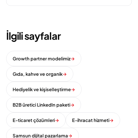
İlgili sayfalar
Growth partner modelimiz
→
Gıda, kahve ve organik
→
Hediyelik ve kişiselleştirme
→
B2B üretici LinkedIn paketi
→
E-ticaret çözümleri
→
E-ihracat hizmeti
→
Samsun dijital pazarlama
→