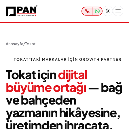
Anasayfa
/
Tokat
TOKAT'TAKI MARKALAR IÇIN GROWTH PARTNER
Tokat için
dijital
büyüme ortağı
— bağ
ve bahçeden
yazmanın hikâyesine,
üretimden ihracata.