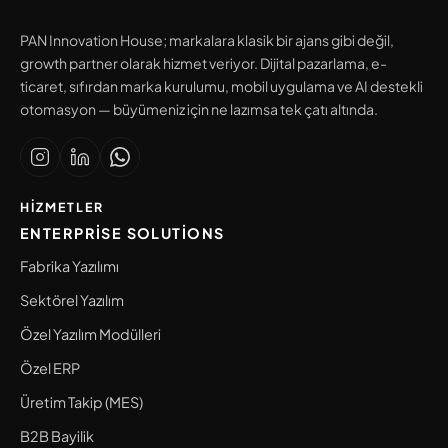
PAN Innovation House; markalara klasik bir ajans gibi değil,
growth partner olarak hizmet veriyor. Dijital pazarlama, e-
ticaret, sıfırdan marka kurulumu, mobil uygulama ve AI destekli
otomasyon — büyümeniz için ne lazımsa tek çatı altında.
HIZMETLER
ENTERPRISE SOLUTIONS
Fabrika Yazılımı
Sektörel Yazılım
Özel Yazılım Modülleri
Özel ERP
Üretim Takip (MES)
B2B Bayilik