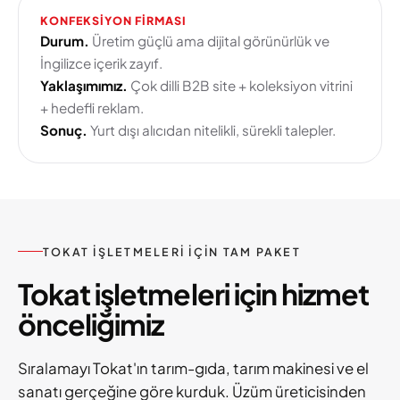
KONFEKSIYON FIRMASI
Durum.
Üretim güçlü ama dijital görünürlük ve
İngilizce içerik zayıf.
Yaklaşımımız.
Çok dilli B2B site + koleksiyon vitrini
+ hedefli reklam.
Sonuç.
Yurt dışı alıcıdan nitelikli, sürekli talepler.
TOKAT IŞLETMELERI IÇIN TAM PAKET
Tokat işletmeleri için hizmet
önceliğimiz
Sıralamayı Tokat'ın tarım-gıda, tarım makinesi ve el
sanatı gerçeğine göre kurduk. Üzüm üreticisinden