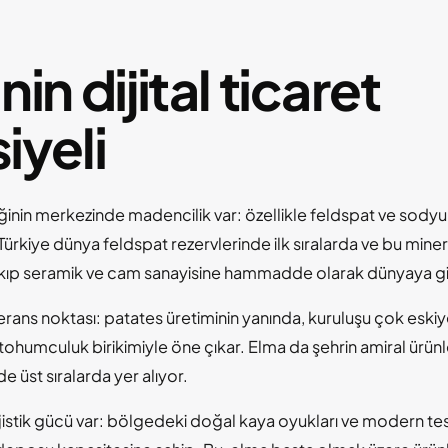
in dijital ticaret
iyeli
iğinin merkezinde madencilik var: özellikle feldspat ve sodyu
Türkiye dünya feldspat rezervlerinde ilk sıralarda ve bu miner
ıp seramik ve cam sanayisine hammadde olarak dünyaya gi
erans noktası: patates üretiminin yanında, kuruluşu çok esk
 tohumculuk birikimiyle öne çıkar. Elma da şehrin amiral ürün
e üst sıralarda yer alıyor.
lojistik gücü var: bölgedeki doğal kaya oyukları ve modern te