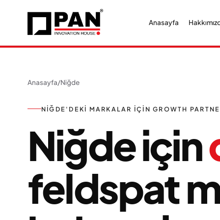
Anasayfa
Hakkımız
Anasayfa
/
Niğde
NIĞDE'DEKI MARKALAR IÇIN GROWTH PARTN
Niğde için
feldspat 