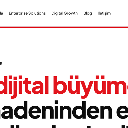
da
Enterprise Solutions
Digital Growth
Blog
İletişim
ER
dijital büyüm
madeninden 