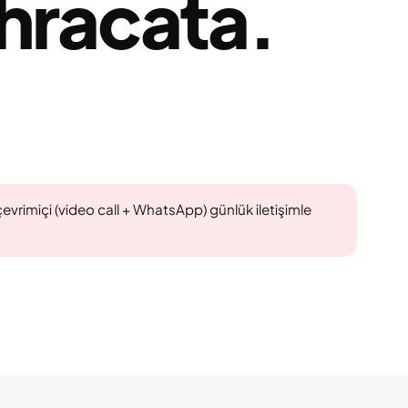
hracata.
çevrimiçi (video call + WhatsApp) günlük iletişimle