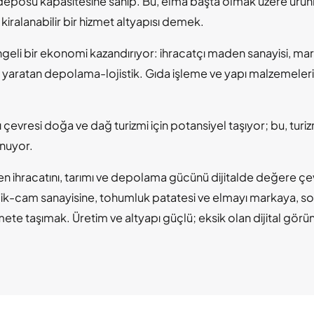
deposu kapasitesine sahip. Bu, elma başta olmak üzere ürünl
kiralanabilir bir hizmet altyapısı demek.
ngeli bir ekonomi kazandırıyor: ihracatçı maden sanayisi, m
yaratan depolama-lojistik. Gıda işleme ve yapı malzemeleri
evresi doğa ve dağ turizmi için potansiyel taşıyor; bu, turizm
sunuyor.
den ihracatını, tarımı ve depolama gücünü dijitalde değere ç
ramik-cam sanayisine, tohumluk patatesi ve elmayı markaya,
hizmete taşımak. Üretim ve altyapı güçlü; eksik olan dijital gör