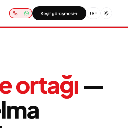
Keşif görüşmesi
→
TR
e ortağı
—
elma