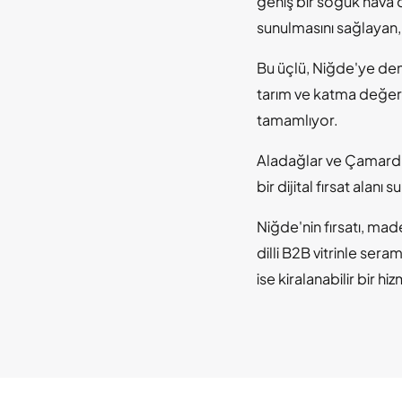
geniş bir soğuk hava 
sunulmasını sağlayan, 
Bu üçlü, Niğde'ye de
tarım ve katma değer 
tamamlıyor.
Aladağlar ve Çamardı ç
bir dijital fırsat alanı 
Niğde'nin fırsatı, ma
dilli B2B vitrinle se
ise kiralanabilir bir 