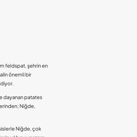
m feldspat, şehrin en
alin önemli bir
diyor.
iye dayanan patates
lerinden; Niğde,
sislerle Niğde, çok