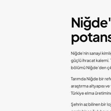
Niğde'n
potans
Niğde'nin sanayi kiml
güçlü ihracat kalemi. 
bölümü Niğde'den çık
Tarımda Niğde bir ref
araştırma altyapısı ve
Türkiye elma üretimind
Şehrin az bilinen bir 