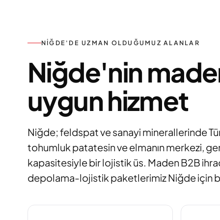
NIĞDE'DE UZMAN OLDUĞUMUZ ALANLAR
Niğde'nin made
uygun hizmet
Niğde; feldspat ve sanayi minerallerinde Tür
tohumluk patatesin ve elmanın merkezi, g
kapasitesiyle bir lojistik üs. Maden B2B ihr
depolama-lojistik paketlerimiz Niğde için bi