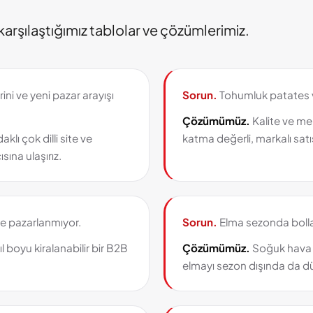
arşılaştığımız tablolar ve çözümlerimiz.
rini ve yeni pazar arayışı
Sorun.
Tohumluk patates ve
Çözümümüz.
Kalite ve me
lı çok dilli site ve
katma değerli, markalı satış
sına ulaşırız.
e pazarlanmıyor.
Sorun.
Elma sezonda bolla
l boyu kiralanabilir bir B2B
Çözümümüz.
Soğuk hava d
elmayı sezon dışında da düz