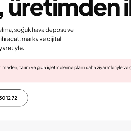
 üretimden i
 elma, soğuk hava deposu ve
-ihracat, marka ve dijital
yaretiyle.
maden, tarım ve gıda işletmelerine planlı saha ziyaretleriyle ve 
30 12 72