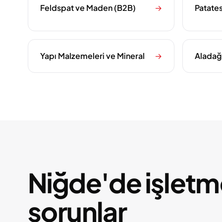
Feldspat ve Maden (B2B)
→
Patates
Yapı Malzemeleri ve Mineral
→
Aladağl
Niğde'de işletmel
sorunlar