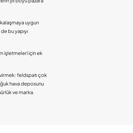
erin yıl boyu pazara
arkalaşmaya uygun
 de bu yapıyı
 işletmeleri için ek
evirmek: feldspatı çok
 soğuk hava deposunu
ünürlük ve marka.