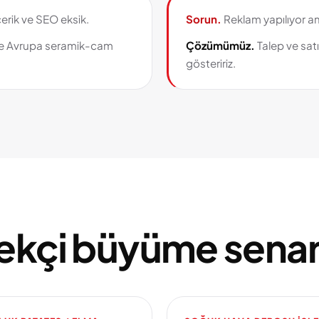
erik ve SEO eksik.
Sorun.
Reklam yapılıyor a
 ile Avrupa seramik-cam
Çözümümüz.
Talep ve satı
gösteririz.
ekçi büyüme senar