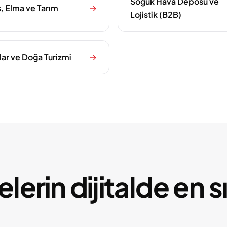
Soğuk Hava Deposu ve
, Elma ve Tarım
→
Lojistik (B2B)
ar ve Doğa Turizmi
→
erin dijitalde en s