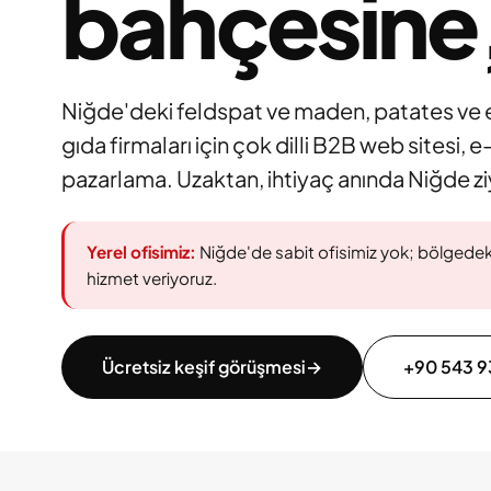
bahçesine,
Niğde'deki feldspat ve maden, patates ve
gıda firmaları için çok dilli B2B web sitesi, e
pazarlama. Uzaktan, ihtiyaç anında Niğde zi
Yerel ofisimiz:
Niğde'de sabit ofisimiz yok; bölgedeki 
hizmet veriyoruz.
Ücretsiz keşif görüşmesi
→
+90 543 9