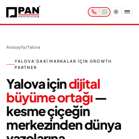
Anasayfa
/
Yalova
YALOVA'DAKI MARKALAR IÇIN GROWTH
PARTNER
Yalova için
dijital
büyüme ortağı
—
kesme çiçeğin
merkezinden dünya
vazolarına.