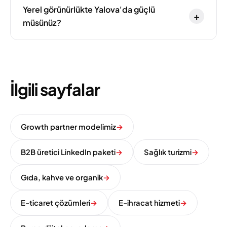
Yerel görünürlükte Yalova'da güçlü
+
müsünüz?
İlgili sayfalar
Growth partner modelimiz
→
B2B üretici LinkedIn paketi
→
Sağlık turizmi
→
Gıda, kahve ve organik
→
E-ticaret çözümleri
→
E-ihracat hizmeti
→