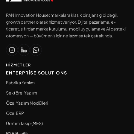
PAN Innovation House; markalara klasik bir ajans gibi değil,
growth partner olarak hizmet veriyor. Dijital pazarlama, e-
ticaret, sıfırdan marka kurulumu, mobil uygulama ve AI destekli
otomasyon — büyümeniz için ne lazımsa tek çatı altında.
HIZMETLER
ENTERPRISE SOLUTIONS
Fabrika Yazılımı
Sektörel Yazılım
Özel Yazılım Modülleri
Özel ERP
Üretim Takip (MES)
B2B Bayilik