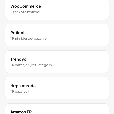
WooCommerce
Esnek özelleştirme
Petlebi
TR'nin lider pet pazaryeri
Trendyol
TR pazaryeri (Pet kategorisi)
Hepsiburada
TR pazaryeri
Amazon TR