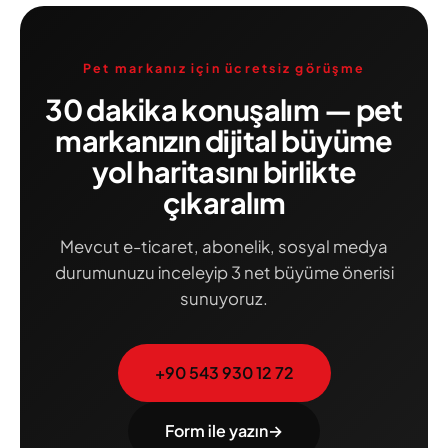
Pet markanız için ücretsiz görüşme
30 dakika konuşalım — pet
markanızın dijital büyüme
yol haritasını birlikte
çıkaralım
Mevcut e-ticaret, abonelik, sosyal medya
durumunuzu inceleyip 3 net büyüme önerisi
sunuyoruz.
+90 543 930 12 72
Form ile yazın
→