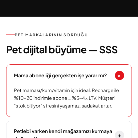
PET MARKALARININ SORDUĞU
Pet dijital büyüme — SSS
+
Mama aboneliği gerçekten işe yarar mı?
Pet maması/kum/vitamin için ideal. Recharge ile
%10-20 indirimle abone = %3-4x LTV. Müşteri
"stok bitiyor" stresini yaşamaz, sadakat artar.
Petlebi varken kendi mağazamızı kurmaya
+