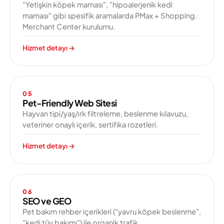
"Yetişkin köpek maması", "hipoalerjenik kedi
maması" gibi spesifik aramalarda PMax + Shopping.
Merchant Center kurulumu.
Hizmet detayı
→
05
Pet-Friendly Web Sitesi
Hayvan tipi/yaş/ırk filtreleme, beslenme kılavuzu,
veteriner onaylı içerik, sertifika rozetleri.
Hizmet detayı
→
06
SEO ve GEO
Pet bakım rehber içerikleri ("yavru köpek beslenme",
"kedi tüy bakımı") ile organik trafik.