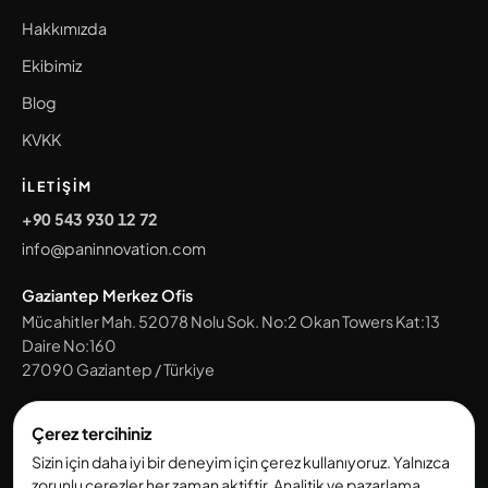
Hakkımızda
Ekibimiz
Blog
KVKK
İLETIŞIM
+90 543 930 12 72
info@paninnovation.com
Gaziantep Merkez Ofis
Mücahitler Mah. 52078 Nolu Sok. No:2 Okan Towers Kat:13
Daire No:160
27090
Gaziantep
/
Türkiye
Tüm ofislerimizi gör →
Çerez tercihiniz
Sizin için daha iyi bir deneyim için çerez kullanıyoruz. Yalnızca
zorunlu çerezler her zaman aktiftir. Analitik ve pazarlama