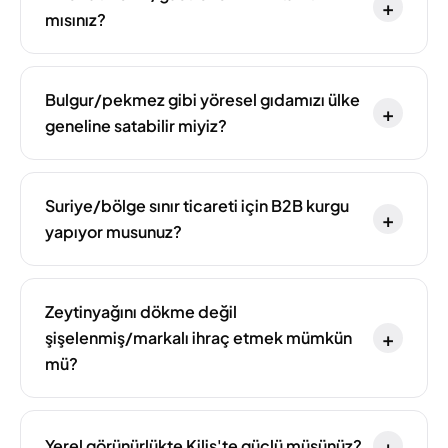
+
mısınız?
Bulgur/pekmez gibi yöresel gıdamızı ülke
+
geneline satabilir miyiz?
Suriye/bölge sınır ticareti için B2B kurgu
+
yapıyor musunuz?
Zeytinyağını dökme değil
+
şişelenmiş/markalı ihraç etmek mümkün
mü?
+
Yerel görünürlükte Kilis'te güçlü müsünüz?