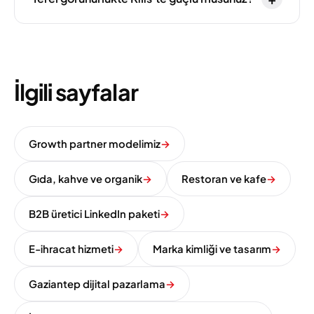
İlgili sayfalar
Growth partner modelimiz
→
Gıda, kahve ve organik
→
Restoran ve kafe
→
B2B üretici LinkedIn paketi
→
E-ihracat hizmeti
→
Marka kimliği ve tasarım
→
Gaziantep dijital pazarlama
→