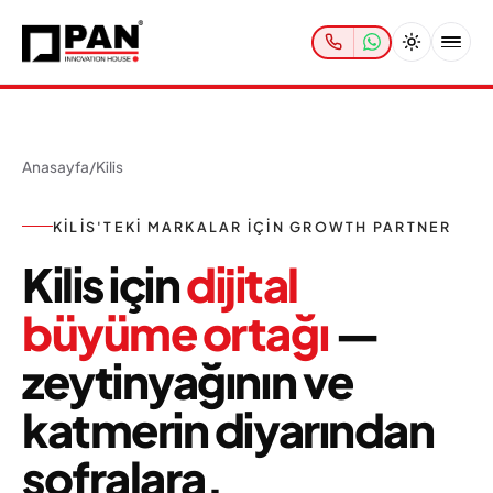
Anasayfa
/
Kilis
KILIS'TEKI MARKALAR IÇIN GROWTH PARTNER
Kilis için
dijital
büyüme ortağı
—
zeytinyağının ve
katmerin diyarından
sofralara.