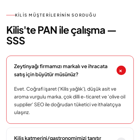
KILIS MÜŞTERILERININ SORDUĞU
Kilis'te PAN ile çalışma —
SSS
Zeytinyağı firmamızı markalı ve ihracata
+
satış için büyütür müsünüz?
Evet. Coğrafi işaret ('Kilis yağlık'), düşük asit ve
aroma vurgulu marka, çok dilli e-ticaret ve 'olive oil
supplier' SEO ile doğrudan tüketici ve ithalatçıya
ulaşırız.
Kilis katmerini/gastronomimizi tanıtır