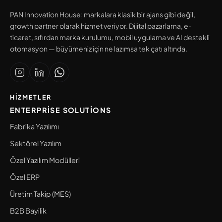
PAN Innovation House; markalara klasik bir ajans gibi değil,
growth partner olarak hizmet veriyor. Dijital pazarlama, e-
ticaret, sıfırdan marka kurulumu, mobil uygulama ve AI destekli
otomasyon — büyümeniz için ne lazımsa tek çatı altında.
HIZMETLER
ENTERPRISE SOLUTIONS
Fabrika Yazılımı
Sektörel Yazılım
Özel Yazılım Modülleri
Özel ERP
Üretim Takip (MES)
B2B Bayilik