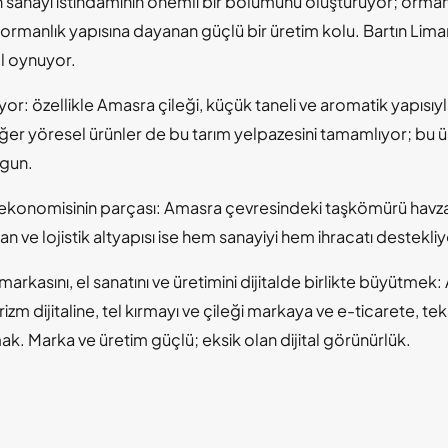
n sanayi istihdamının önemli bir bölümünü oluşturuyor; orman 
ormanlık yapısına dayanan güçlü bir üretim kolu. Bartın Liman
ol oynuyor.
yor: özellikle Amasra çileği, küçük taneli ve aromatik yapısı
diğer yöresel ürünler de bu tarım yelpazesini tamamlıyor; bu
ygun.
konomisinin parçası: Amasra çevresindeki taşkömürü havzası, 
an ve lojistik altyapısı ise hem sanayiyi hem ihracatı destekliy
zm markasını, el sanatını ve üretimini dijitalde birlikte büyütm
izm dijitaline, tel kırmayı ve çileği markaya ve e-ticarete, te
ak. Marka ve üretim güçlü; eksik olan dijital görünürlük.