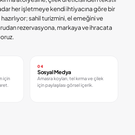
adar her işletmeye kendi ihtiyacına göre bir
 hazırlıyor; sahil turizmini, el emeğini ve
ğrudan rezervasyona, markaya ve ihracata
oruz.
04
Sosyal Medya
n için
Amasra koyları, tel kırma ve çilek
aret.
için paylaşılası görsel içerik.