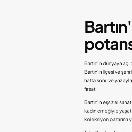
Bartın'
potans
Bartın'ın dünyaya açıl
Bartın'ın ilçesi ve şeh
hafta sonu ve yaz aylar
fırsat.
Bartın'ın eşsiz el sanat
kadın emeğiyle yaşatıl
koleksiyon pazarına y