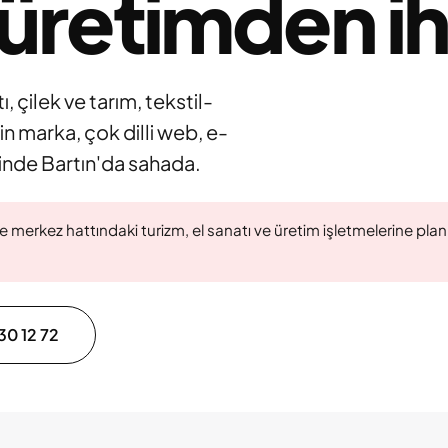
, üretimden i
, çilek ve tarım, tekstil-
in marka, çok dilli web, e-
ğinde Bartın'da sahada.
merkez hattındaki turizm, el sanatı ve üretim işletmelerine planlı 
30 12 72