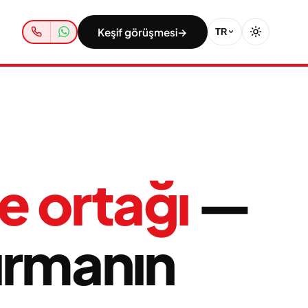
Keşif görüşmesi
→
TR
e ortağı
—
ırmanın