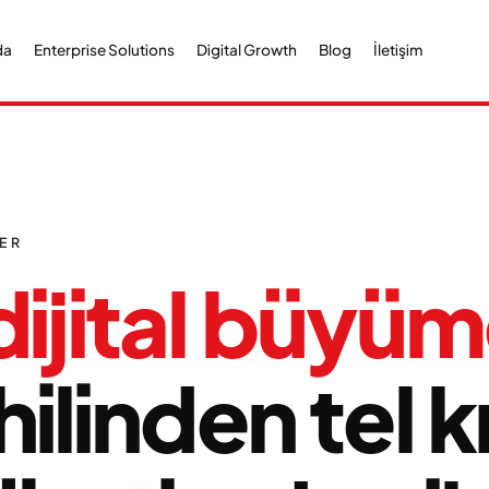
da
Enterprise Solutions
Digital Growth
Blog
İletişim
NER
dijital büyüm
ilinden tel k