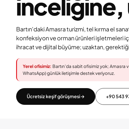
inceliğine
Bartın'daki Amasra turizmi, tel kırma el sanatı
konfeksiyon ve orman ürünleri işletmeleri iç
ihracat ve dijital büyüme; uzaktan, gerekti
Yerel ofisimiz:
Bartın'da sabit ofisimiz yok; Amasra ve 
WhatsApp) günlük iletişimle destek veriyoruz.
Ücretsiz keşif görüşmesi
→
+90 543 9