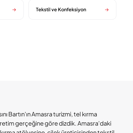
→
Tekstil ve Konfeksiyon
→
ını Bartın'ın Amasra turizmi, tel kırma
üretim gerçeğine göre dizdik. Amasra'daki
kırma atölyesine, çilek üreticisinden tekstil