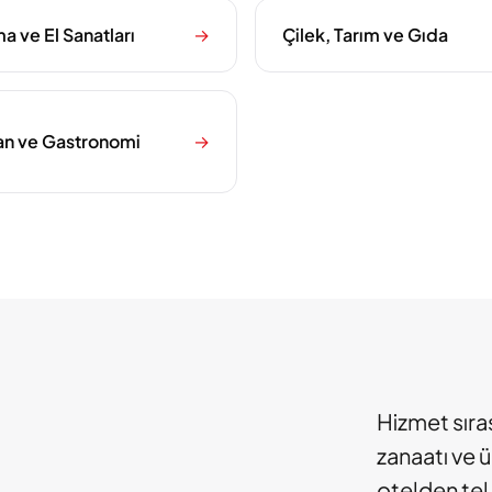
ma ve El Sanatları
→
Çilek, Tarım ve Gıda
an ve Gastronomi
→
Hizmet sıras
zanaatı ve 
otelden tel 