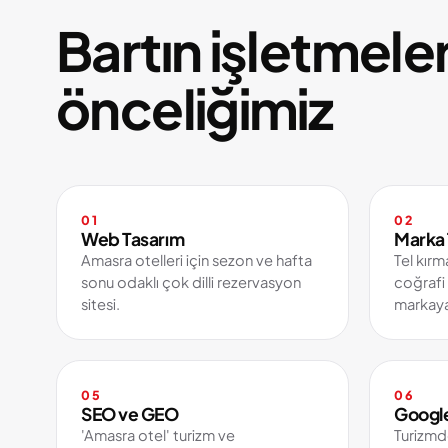
Bartın işletmeler
önceliğimiz
01
02
Web Tasarım
Marka 
Amasra otelleri için sezon ve hafta
Tel kırm
sonu odaklı çok dilli rezervasyon
coğrafi 
sitesi.
markaya
05
06
SEO ve GEO
Googl
'Amasra otel' turizm ve
Turizmd