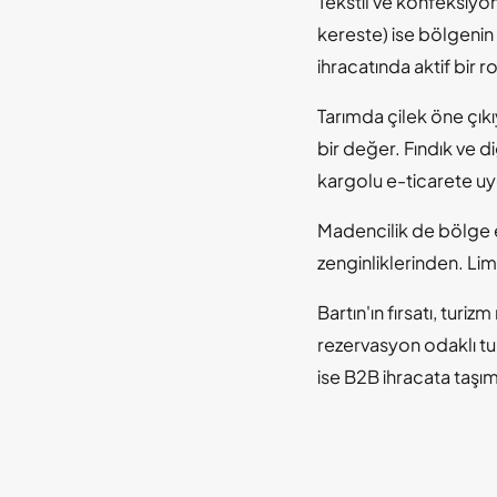
Tekstil ve konfeksiyo
kereste) ise bölgenin 
ihracatında aktif bir r
Tarımda çilek öne çıkı
bir değer. Fındık ve 
kargolu e-ticarete u
Madencilik de bölge e
zenginliklerinden. Lim
Bartın'ın fırsatı, turi
rezervasyon odaklı tur
ise B2B ihracata taşım