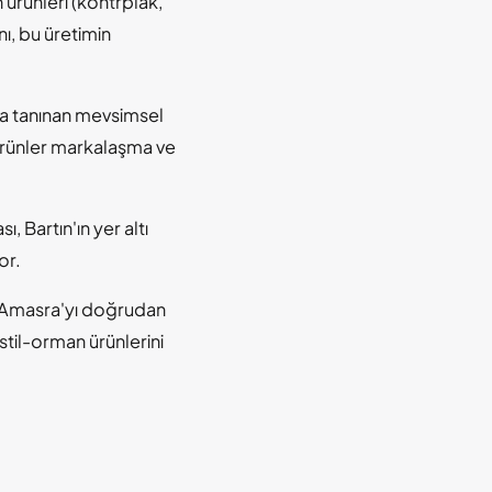
ürünleri (kontrplak,
ı, bu üretimin
yla tanınan mevsimsel
 ürünler markalaşma ve
Bartın'ın yer altı
or.
ek: Amasra'yı doğrudan
kstil-orman ürünlerini