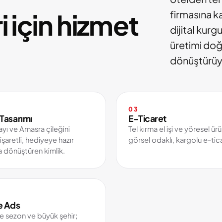
i için hizmet
firmasına k
dijital kurgu
üretimi do
dönüştürüy
03
Tasarımı
E-Ticaret
ayı ve Amasra çileğini
Tel kırma el işi ve yöresel ürü
işaretli, hediyeye hazır
görsel odaklı, kargolu e-tic
 dönüştüren kimlik.
e Ads
e sezon ve büyük şehir;