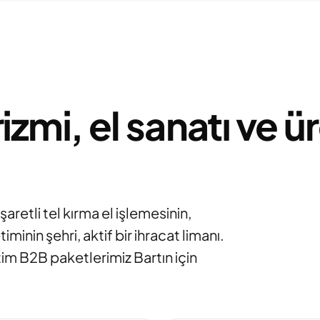
urizmi, el sanatı ve
şaretli tel kırma el işlemesinin,
inin şehri, aktif bir ihracat limanı.
etim B2B paketlerimiz Bartın için