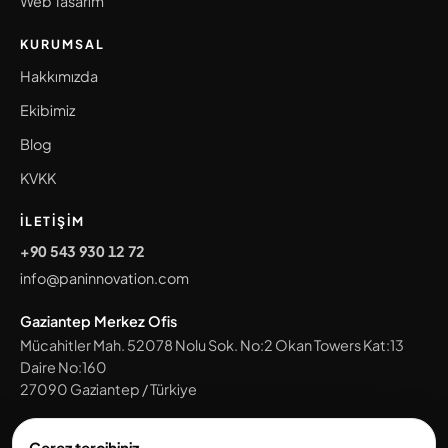
Web Tasarım
KURUMSAL
Hakkımızda
Ekibimiz
Blog
KVKK
İLETIŞIM
+90 543 930 12 72
info@paninnovation.com
Gaziantep Merkez Ofis
Mücahitler Mah. 52078 Nolu Sok. No:2 Okan Towers Kat:13
Daire No:160
27090
Gaziantep
/
Türkiye
Tüm ofislerimizi gör →
Çerez tercihiniz