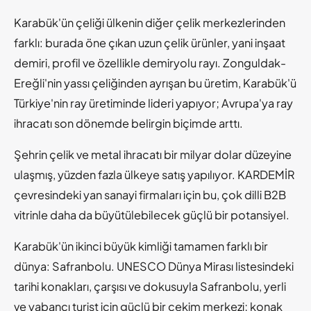
Karabük'ün çeliği ülkenin diğer çelik merkezlerinden
farklı: burada öne çıkan uzun çelik ürünler, yani inşaat
demiri, profil ve özellikle demiryolu rayı. Zonguldak-
Ereğli'nin yassı çeliğinden ayrışan bu üretim, Karabük'ü
Türkiye'nin ray üretiminde lideri yapıyor; Avrupa'ya ray
ihracatı son dönemde belirgin biçimde arttı.
Şehrin çelik ve metal ihracatı bir milyar dolar düzeyine
ulaşmış, yüzden fazla ülkeye satış yapılıyor. KARDEMİR
çevresindeki yan sanayi firmaları için bu, çok dilli B2B
vitrinle daha da büyütülebilecek güçlü bir potansiyel.
Karabük'ün ikinci büyük kimliği tamamen farklı bir
dünya: Safranbolu. UNESCO Dünya Mirası listesindeki
tarihi konakları, çarşısı ve dokusuyla Safranbolu, yerli
ve yabancı turist için güçlü bir çekim merkezi; konak