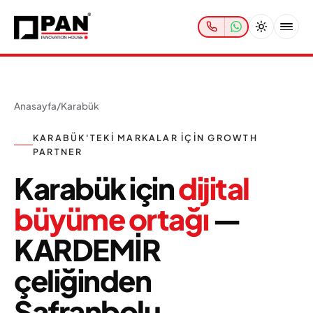
Anasayfa
/
Karabük
KARABÜK'TEKI MARKALAR IÇIN GROWTH
PARTNER
Karabük için
dijital
büyüme ortağı
—
KARDEMİR
çeliğinden
Safranbolu