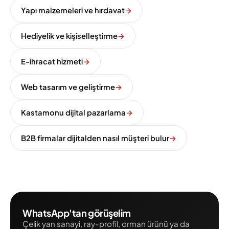
Yapı malzemeleri ve hırdavat
→
Hediyelik ve kişiselleştirme
→
E-ihracat hizmeti
→
Web tasarım ve geliştirme
→
Kastamonu dijital pazarlama
→
B2B firmalar dijitalden nasıl müşteri bulur
→
WhatsApp'tan görüşelim
Çelik yan sanayi, ray-profil, orman ürünü ya da