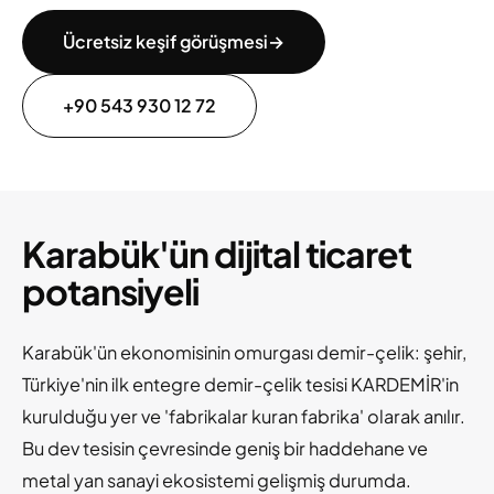
Ücretsiz keşif görüşmesi
→
+90 543 930 12 72
Karabük'ün dijital ticaret
potansiyeli
Karabük'ün ekonomisinin omurgası demir-çelik: şehir,
Türkiye'nin ilk entegre demir-çelik tesisi KARDEMİR'in
kurulduğu yer ve 'fabrikalar kuran fabrika' olarak anılır.
Bu dev tesisin çevresinde geniş bir haddehane ve
metal yan sanayi ekosistemi gelişmiş durumda.