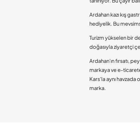
tanınıyor. Bu çayır ba
Ardahan kazı kış gastr
hediyelik. Bu mevsimsel
Turizm yükselen bir de
doğasıyla ziyaretçi çek
Ardahan'ın fırsatı, pe
markaya ve e-ticarete,
Kars'la aynı havzada ol
marka.