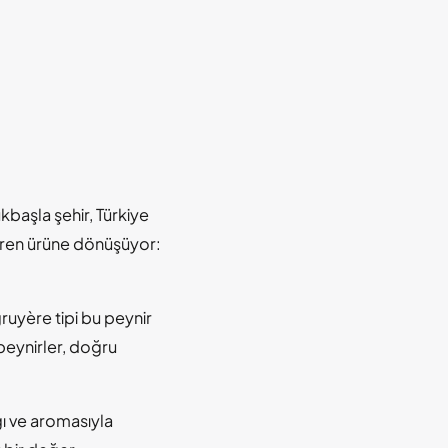
kbaşla şehir, Türkiye
diren ürüne dönüşüyor:
ruyère tipi bu peynir
peynirler, doğru
ğı ve aromasıyla