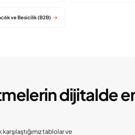
ılık ve Besicilik (B2B)
→
melerin dijitalde en
k karşılaştığımız tablolar ve