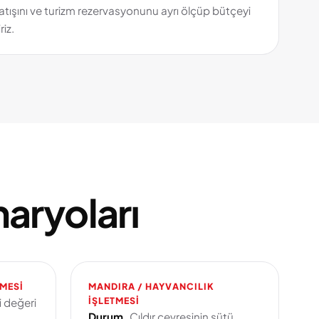
atışını ve turizm rezervasyonunu ayrı ölçüp bütçeyi
riz.
aryoları
TMESI
MANDIRA / HAYVANCILIK
IŞLETMESI
i değeri
Durum.
Çıldır çevresinin sütü