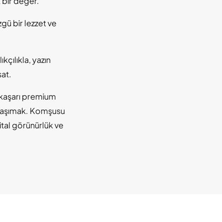
k bir değer.
gü bir lezzet ve
kçılıkla, yazın
sat.
e kaşarı premium
le taşımak. Komşusu
jital görünürlük ve