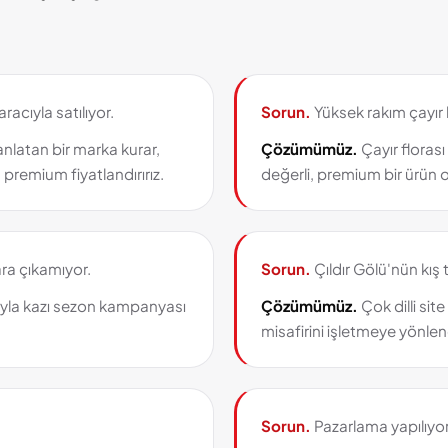
racıyla satılıyor.
Sorun.
Yüksek rakım çayır 
nlatan bir marka kurar,
Çözümümüz.
Çayır florası
 premium fiyatlandırırız.
değerli, premium bir ürün o
ra çıkamıyor.
Sorun.
Çıldır Gölü'nün kış t
uyla kazı sezon kampanyası
Çözümümüz.
Çok dilli site
misafirini işletmeye yönlend
Sorun.
Pazarlama yapılıyor 