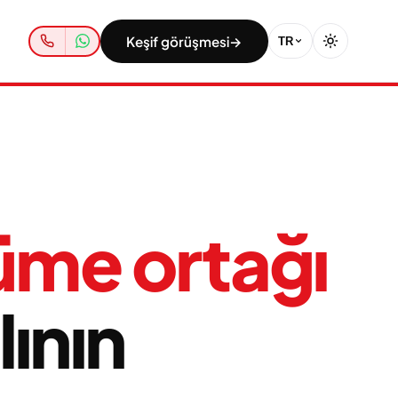
Keşif görüşmesi
→
TR
yüme ortağı
ının