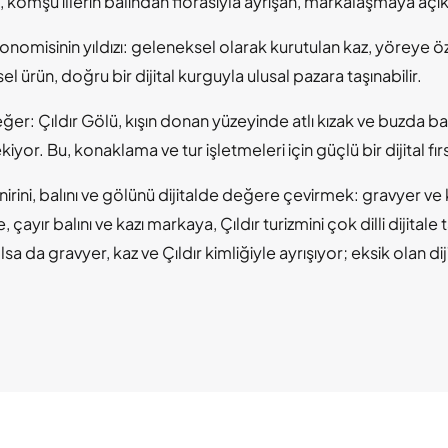
lı, komşu illerin balından florasıyla ayrışan, markalaşmaya açı
onomisinin yıldızı: geleneksel olarak kurutulan kaz, yöreye öz
 ürün, doğru bir dijital kurguyla ulusal pazara taşınabilir.
ğer: Çıldır Gölü, kışın donan yüzeyinde atlı kızak ve buzda balı
iyor. Bu, konaklama ve tur işletmeleri için güçlü bir dijital fır
ynirini, balını ve gölünü dijitalde değere çevirmek: gravyer v
 çayır balını ve kazı markaya, Çıldır turizmini çok dilli dijita
sa da gravyer, kaz ve Çıldır kimliğiyle ayrışıyor; eksik olan di