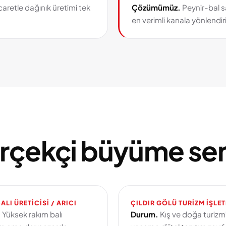
aretle dağınık üretimi tek
Çözümümüz.
Peynir-bal s
en verimli kanala yönlendiri
rçekçi büyüme sen
ALI ÜRETICISI / ARICI
ÇILDIR GÖLÜ TURIZM IŞLE
.
Yüksek rakım balı
Durum.
Kış ve doğa turizm