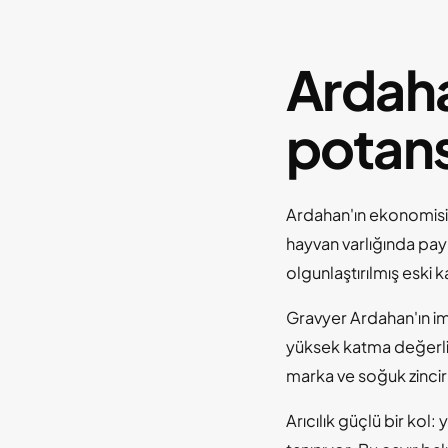
Ardahan
potans
Ardahan'ın ekonomisi 
hayvan varlığında payı
olgunlaştırılmış eski 
Gravyer Ardahan'ın imz
yüksek katma değerli b
marka ve soğuk zincir
Arıcılık güçlü bir kol