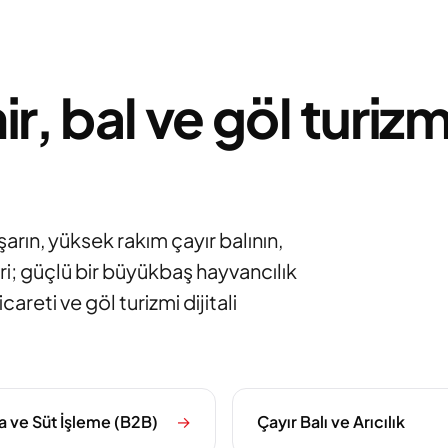
r, bal ve göl turi
arın, yüksek rakım çayır balının,
hri; güçlü bir büyükbaş hayvancılık
reti ve göl turizmi dijitali
a ve Süt İşleme (B2B)
→
Çayır Balı ve Arıcılık