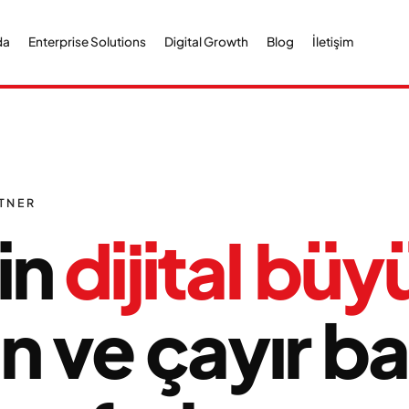
da
Enterprise Solutions
Digital Growth
Blog
İletişim
TNER
in
dijital bü
 ve çayır bal