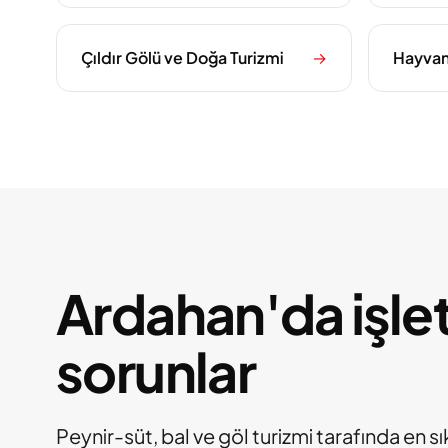
Çıldır Gölü ve Doğa Turizmi
→
Hayvanc
Ardahan'da işlet
sorunlar
Peynir-süt, bal ve göl turizmi tarafında en sı