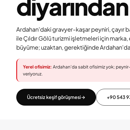
diyarından
Ardahan'daki gravyer-kaşar peyniri, çayır b
ile Çıldır Gölü turizmi işletmeleri için marka, 
büyüme; uzaktan, gerektiğinde Ardahan'da
Yerel ofisimiz:
Ardahan'da sabit ofisimiz yok; peynir-s
veriyoruz.
Ücretsiz keşif görüşmesi
→
+90 543 9