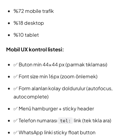
%72 mobile trafik
%18 desktop
%10 tablet
Mobil UX kontrol listesi:
✅ Buton min 44×44 px (parmak tıklaması)
✅ Font size min 16px (zoom önlemek)
✅ Form alanları kolay doldurulur (autofocus,
autocomplete)
✅ Menü hamburger + sticky header
✅ Telefon numarası
link (tek tıkla ara)
tel:
✅ WhatsApp linki sticky float button