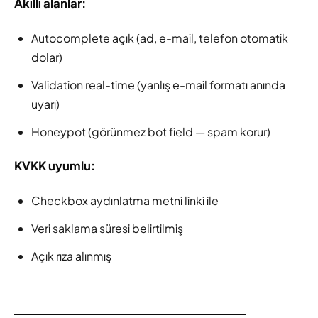
Akıllı alanlar:
Autocomplete açık (ad, e-mail, telefon otomatik
dolar)
Validation real-time (yanlış e-mail formatı anında
uyarı)
Honeypot (görünmez bot field — spam korur)
KVKK uyumlu:
Checkbox aydınlatma metni linki ile
Veri saklama süresi belirtilmiş
Açık rıza alınmış