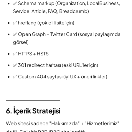
✅ Schema markup (Organization, LocalBusiness,
Service, Article, FAQ, Breadcrumb)
✅ hreflang (çok dilli site için)
✅ Open Graph + Twitter Card (sosyal paylaşımda
görsel)
✅ HTTPS + HSTS
✅ 301 redirect haritası (eski URL'ler için)
✅ Custom 404 sayfası (iyi UX + öneri linkler)
6. İçerik Stratejisi
Web sitesi sadece "Hakkımızda" + "Hizmetlerimiz"