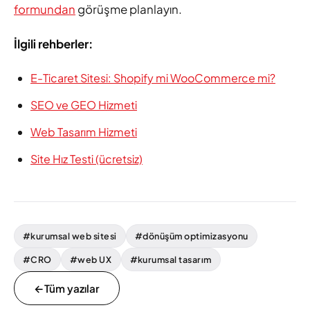
formundan
görüşme planlayın.
İlgili rehberler:
E-Ticaret Sitesi: Shopify mi WooCommerce mi?
SEO ve GEO Hizmeti
Web Tasarım Hizmeti
Site Hız Testi (ücretsiz)
#kurumsal web sitesi
#dönüşüm optimizasyonu
#CRO
#web UX
#kurumsal tasarım
←
Tüm yazılar