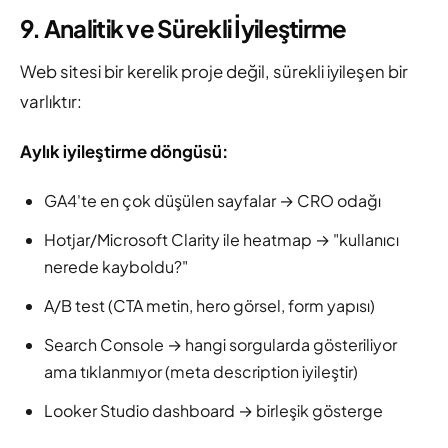
9. Analitik ve Sürekli İyileştirme
Web sitesi bir kerelik proje değil, sürekli iyileşen bir
varlıktır:
Aylık iyileştirme döngüsü:
GA4'te en çok düşülen sayfalar → CRO odağı
Hotjar/Microsoft Clarity ile heatmap → "kullanıcı
nerede kayboldu?"
A/B test (CTA metin, hero görsel, form yapısı)
Search Console → hangi sorgularda gösteriliyor
ama tıklanmıyor (meta description iyileştir)
Looker Studio dashboard → birleşik gösterge