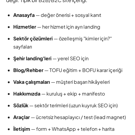
değil. Tipik bir B2B/B2C site içeriği:
Anasayfa
— değer önerisi + sosyal kanıt
Hizmetler
— her hizmet için ayrı landing
Sektör çözümleri
— özelleşmiş "kimler için?"
sayfaları
Şehir landing'leri
— yerel SEO için
Blog/Rehber
— TOFU eğitim + BOFU karar içeriği
Vaka çalışmaları
— müşteri başarı hikâyeleri
Hakkımızda
— kuruluş + ekip + manifesto
Sözlük
— sektör terimleri (uzun kuyruk SEO için)
Araçlar
— ücretsiz hesaplayıcı / test (lead magnet)
İletişim
— form + WhatsApp + telefon + harita