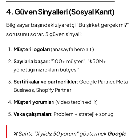
4. Güven Sinyalleri (Sosyal Kanıt)
Bilgisayar başındaki ziyaretçi "Bu şirket gerçek mi?"
sorusunu sorar. 5 güven sinyali:
Müşteri logoları
(anasayfa hero altı)
Sayılarla başarı
: "100+ müşteri", "₺50M+
yönettiğimiz reklam bütçesi"
Sertifikalar ve partnerlikler
: Google Partner, Meta
Business, Shopify Partner
Müşteri yorumları
(video tercih edilir)
Vaka çalışmaları
: Problem + strateji + sonuç
❌ Sahte "X yıldız 50 yorum" göstermek
Google