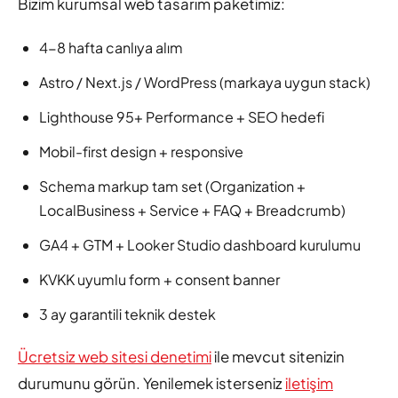
Bizim kurumsal web tasarım paketimiz:
4-8 hafta canlıya alım
Astro / Next.js / WordPress (markaya uygun stack)
Lighthouse 95+ Performance + SEO hedefi
Mobil-first design + responsive
Schema markup tam set (Organization +
LocalBusiness + Service + FAQ + Breadcrumb)
GA4 + GTM + Looker Studio dashboard kurulumu
KVKK uyumlu form + consent banner
3 ay garantili teknik destek
Ücretsiz web sitesi denetimi
ile mevcut sitenizin
durumunu görün. Yenilemek isterseniz
iletişim