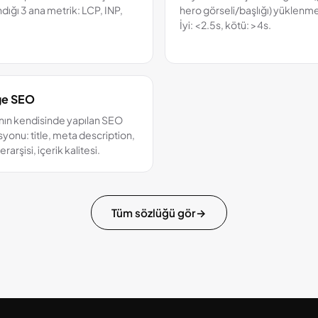
andığı 3 ana metrik: LCP, INP,
hero görseli/başlığı) yüklenme
İyi: <2.5s, kötü: >4s.
e SEO
anın kendisinde yapılan SEO
yonu: title, meta description,
erarşisi, içerik kalitesi.
Tüm sözlüğü gör
→