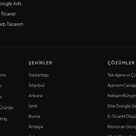
oogle Ads
-Ticaret
eb Tasarım
ŞEHIRLER
ÇÖZÜMLER
ımı
Gaziantep
Tek Ajans vs Ç
İstanbul
Ajansım Cevap
r
Ankara
Reklam Bütçe
ı
İzmir
Site Google'd
Ürünler
Bursa
E-Ticaret Düşü
ilmiş
Antalya
Restoran Goog