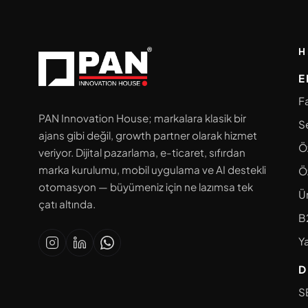
H
E
Fa
PAN Innovation House; markalara klasik bir
S
ajans gibi değil, growth partner olarak hizmet
Ö
veriyor. Dijital pazarlama, e-ticaret, sıfırdan
marka kurulumu, mobil uygulama ve AI destekli
Ö
otomasyon — büyümeniz için ne lazımsa tek
Ü
çatı altında.
B
Ya
D
S