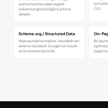
için kull
arama motorlarındaki organik
CLS.
(reklamsız) görünürlüğünü artırma
disiplini.
Schema.org / Structured Data
On-Pag
Web sayfalarına makine-okunabilir veri
Bir sayf
ekleme standardı. Google rich results
optimizas
ve AI motorları için kritik.
başlık hiy