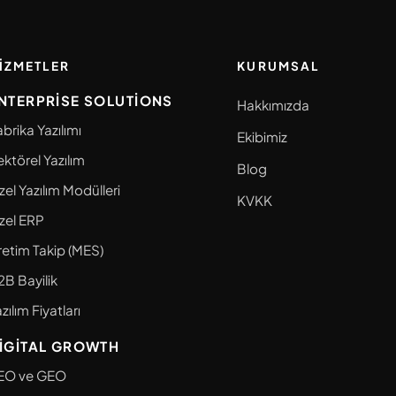
IZMETLER
KURUMSAL
NTERPRISE SOLUTIONS
Hakkımızda
brika Yazılımı
Ekibimiz
ektörel Yazılım
Blog
zel Yazılım Modülleri
KVKK
zel ERP
retim Takip (MES)
2B Bayilik
zılım Fiyatları
IGITAL GROWTH
EO ve GEO