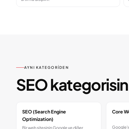
AYNI KATEGORIDEN
SEO kategorisind
SEO (Search Engine
Core We
Optimization)
Google'ı
Bir web sitesinin Google ve diğer