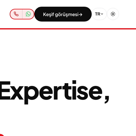
Keşif görüşmesi
→
TR
Expertise,