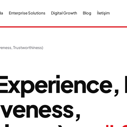
da
Enterprise Solutions
Digital Growth
Blog
İletişim
veness, Trustworthiness)
xperience, 
iveness,