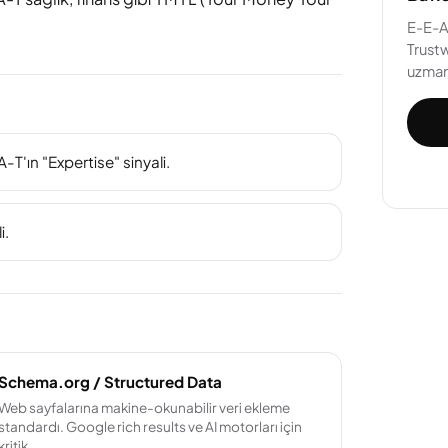
E-E-A
Trustw
uzman 
T'ın "Expertise" sinyali.
i.
Schema.org / Structured Data
Web sayfalarına makine-okunabilir veri ekleme
standardı. Google rich results ve AI motorları için
kritik.