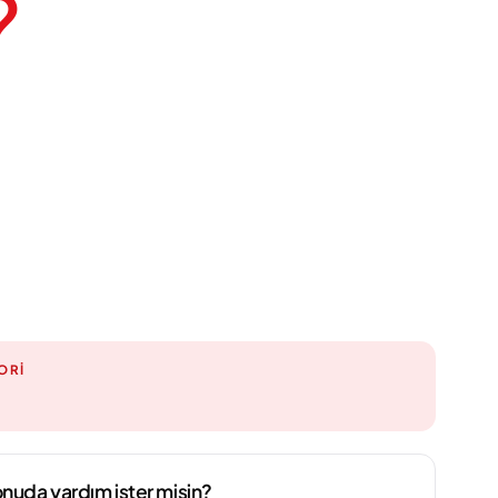
?
ORI
nuda yardım ister misin?