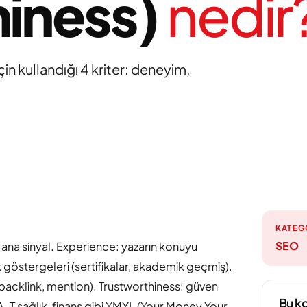
hiness)
nedir
in kullandığı 4 kriter: deneyim,
KATEG
SEO
 ana sinyal. Experience: yazarın konuyu
göstergeleri (sertifikalar, akademik geçmiş).
(backlink, mention). Trustworthiness: güven
Bu ko
A-T sağlık, finans gibi YMYL (Your Money Your