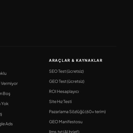
ARAÇLAR & KAYNAKLAR
SEO Test (ücretsiz)
oklu
GEO Test (ücretsiz)
 Vermiyor
ROI Hesaplayıcı
m Boş
Site Hız Testi
a Yok
Pazarlama Sözlüğü (60+ terim)
ş
GEO Manifestosu
le Ads
llms.txt (AI brief)