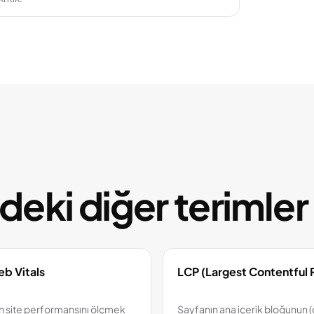
eki diğer terimler
b Vitals
LCP (Largest Contentful P
n site performansını ölçmek
Sayfanın ana içerik bloğunun 