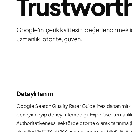
Trustwort
Google'ın içerik kalitesini değerlendirmek iç
uzmanlık, otorite, güven.
Detaylı tanım
Google Search Quality Rater Guidelines'da tanımlı 4
deneyimleyip deneyimlemediği. Expertise: uzmanlık 
Authoritativeness: sektörde otorite olarak tanınma 
sinyalleri (HTTPS, KVKK uyumu, kurumsal bilgi). E-E-