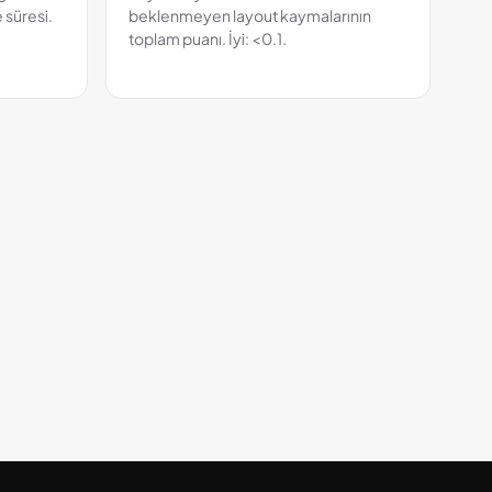
 süresi.
beklenmeyen layout kaymalarının
toplam puanı. İyi: <0.1.