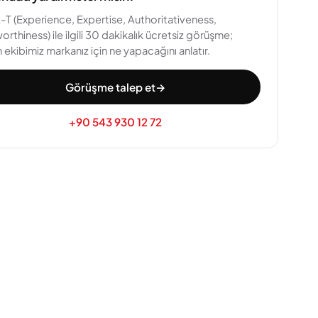
-T (Experience, Expertise, Authoritativeness,
orthiness) ile ilgili 30 dakikalık ücretsiz görüşme;
ekibimiz markanız için ne yapacağını anlatır.
Görüşme talep et
→
+90 543 930 12 72