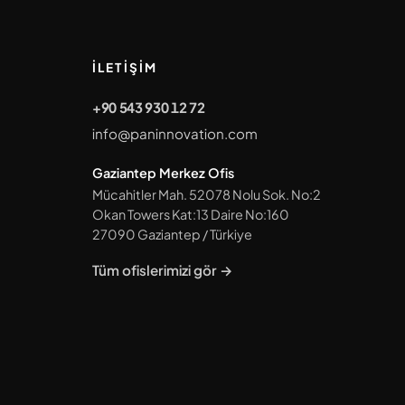
İLETIŞIM
+90 543 930 12 72
info@paninnovation.com
Gaziantep Merkez Ofis
Mücahitler Mah. 52078 Nolu Sok. No:2
Okan Towers Kat:13 Daire No:160
27090
Gaziantep
/
Türkiye
Tüm ofislerimizi gör →