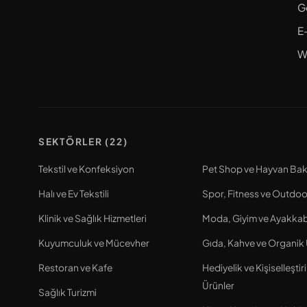
G
E
W
SEKTÖRLER (22)
Tekstil ve Konfeksiyon
Pet Shop ve Hayvan Bak
Halı ve Ev Tekstili
Spor, Fitness ve Outdoo
Klinik ve Sağlık Hizmetleri
Moda, Giyim ve Ayakkab
Kuyumculuk ve Mücevher
Gıda, Kahve ve Organik 
Restoran ve Kafe
Hediyelik ve Kişiselleştir
Ürünler
Sağlık Turizmi