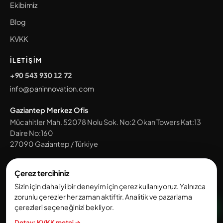
Ekibimiz
Blog
KVKK
İLETIŞIM
+90 543 930 12 72
info@paninnovation.com
Gaziantep Merkez Ofis
Mücahitler Mah. 52078 Nolu Sok. No:2 Okan Towers Kat:13
Daire No:160
27090
Gaziantep
/
Türkiye
Tüm ofislerimizi gör →
Çerez tercihiniz
Sizin için daha iyi bir deneyim için çerez kullanıyoruz. Yalnızca
zorunlu çerezler her zaman aktiftir. Analitik ve pazarlama
© 2026 Pan Innovation House. Tüm hakları saklıdır.
çerezleri seçeneğinizi bekliyor.
KVKK ve Aydınlatma Metni
·
Çerez Politikası
Detay: KVKK metni →