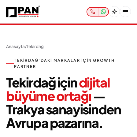
Anasayfa
/
Tekirdağ
TEKIRDAĞ'DAKI MARKALAR IÇIN GROWTH
PARTNER
Tekirdağ için
dijital
büyüme ortağı
—
Trakya sanayisinden
Avrupa pazarına.