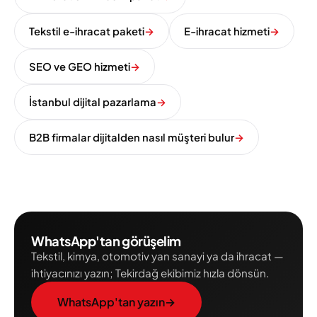
Tekstil e-ihracat paketi
→
E-ihracat hizmeti
→
SEO ve GEO hizmeti
→
İstanbul dijital pazarlama
→
B2B firmalar dijitalden nasıl müşteri bulur
→
WhatsApp'tan görüşelim
Tekstil, kimya, otomotiv yan sanayi ya da ihracat —
ihtiyacınızı yazın; Tekirdağ ekibimiz hızla dönsün.
WhatsApp'tan yazın
→