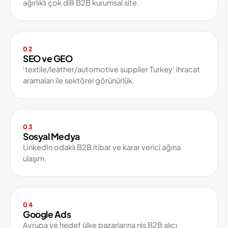
ağırlıklı çok dilli B2B kurumsal site.
02
SEO ve GEO
'textile/leather/automotive supplier Turkey' ihracat
aramaları ile sektörel görünürlük.
03
Sosyal Medya
LinkedIn odaklı B2B itibar ve karar verici ağına
ulaşım.
04
Google Ads
Avrupa ve hedef ülke pazarlarına niş B2B alıcı