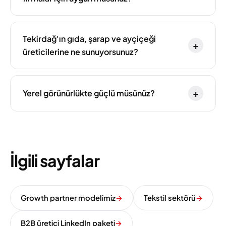
Tekirdağ'ın gıda, şarap ve ayçiçeği
+
üreticilerine ne sunuyorsunuz?
+
Yerel görünürlükte güçlü müsünüz?
İlgili sayfalar
Growth partner modelimiz
→
Tekstil sektörü
→
B2B üretici LinkedIn paketi
→