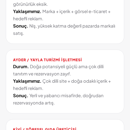
görünürlük eksik.
Yaklaşımımız.
Marka + içerik + görsel e-ticaret +
hedefli reklam.
Sonuç.
Niş, yüksek katma değerli pazarda markalı
satış.
AYDER / YAYLA TURIZMI IŞLETMESI
Durum.
Doğa potansiyeli güçlü ama çok dilli
tanıtım ve rezervasyon zayıf.
Yaklaşımımız.
Çok dilli site + doğa odaklı içerik +
hedefli reklam.
Sonuç.
Yerli ve yabancı misafirde, doğrudan
rezervasyonda artış.
KIVI / YÖRESEL GIDA ÜRETICISI