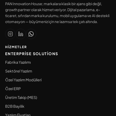
PAN Innovation House; markalara klasik bir ajans gibi değil,
growth partner olarak hizmet veriyor. Dijital pazarlama, e-
ticaret, sıfırdan marka kurulumu, mobil uygulama ve AI destekli
otomasyon — büyümeniz için ne lazımsa tek çatı altında.
HIZMETLER
ENTERPRISE SOLUTIONS
Fabrika Yazılımı
Sektörel Yazılım
Özel Yazılım Modülleri
Özel ERP
Üretim Takip (MES)
B2B Bayilik
Yazılım Fiyatları