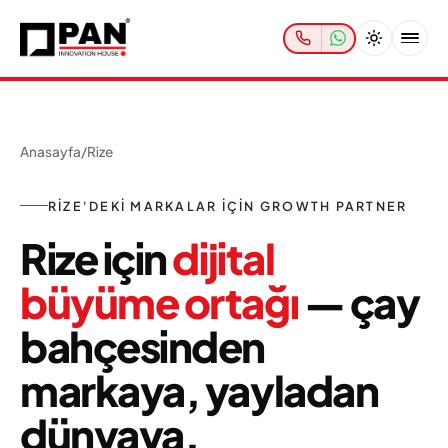
Anasayfa
/
Rize
RIZE'DEKI MARKALAR IÇIN GROWTH PARTNER
Rize için
dijital
büyüme ortağı
— çay
bahçesinden
markaya, yayladan
dünyaya.