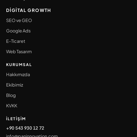
DIGITAL GROWTH
SEO ve GEO
Google Ads
E-Ticaret
Web Tasarım
KURUMSAL
Hakkımızda
Ekibimiz
Blog
KVKK
İLETIŞIM
+90 543 930 12 72
info@paninnovation.com