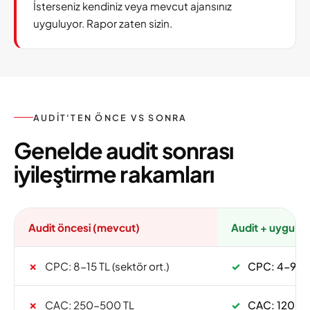
İsterseniz kendiniz veya mevcut ajansınız
uyguluyor. Rapor zaten sizin.
AUDIT'TEN ÖNCE VS SONRA
Genelde audit sonrası
iyileştirme rakamları
Audit öncesi (mevcut)
Audit + uygula
✗
CPC: 8-15 TL (sektör ort.)
✓
CPC: 4-9 TL 
✗
CAC: 250-500 TL
✓
CAC: 120-25