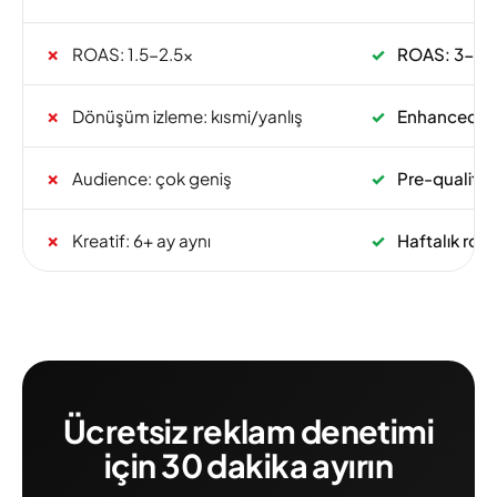
✗
ROAS: 1.5-2.5x
✓
ROAS: 3-6x 
✗
Dönüşüm izleme: kısmi/yanlış
✓
Enhanced Co
✗
Audience: çok geniş
✓
Pre-qualific
✗
Kreatif: 6+ ay aynı
✓
Haftalık rota
Ücretsiz reklam denetimi
için 30 dakika ayırın