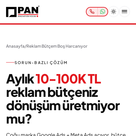
Anasayfa
/
Reklam Bütçem Boş Harcanıyor
SORUN-BAZLI ÇÖZÜM
Aylık
10-100K TL
reklam bütçeniz
dönüşüm üretmiyor
mu?
Çoğu marka Google Ads + Meta Ads açıyor, bütçe