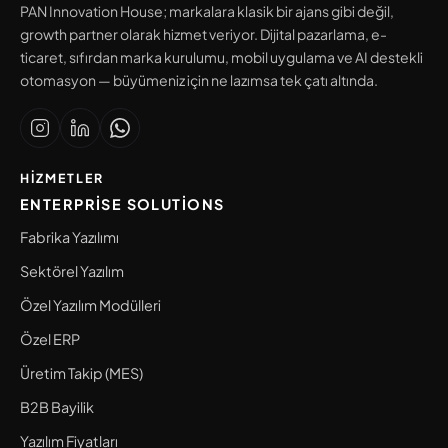
PAN Innovation House; markalara klasik bir ajans gibi değil,
growth partner olarak hizmet veriyor. Dijital pazarlama, e-
ticaret, sıfırdan marka kurulumu, mobil uygulama ve AI destekli
otomasyon — büyümeniz için ne lazımsa tek çatı altında.
HIZMETLER
ENTERPRISE SOLUTIONS
Fabrika Yazılımı
Sektörel Yazılım
Özel Yazılım Modülleri
Özel ERP
Üretim Takip (MES)
B2B Bayilik
Yazılım Fiyatları