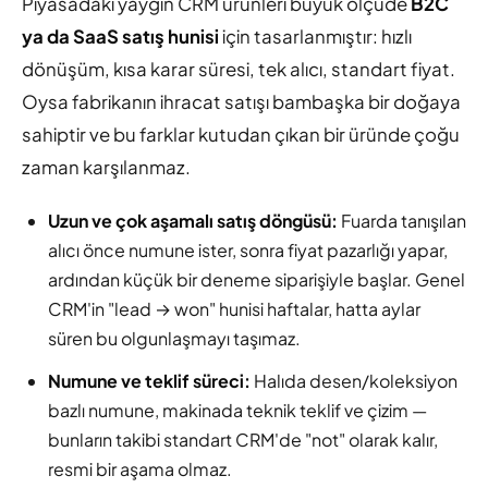
Piyasadaki yaygın CRM ürünleri büyük ölçüde
B2C
ya da SaaS satış hunisi
için tasarlanmıştır: hızlı
dönüşüm, kısa karar süresi, tek alıcı, standart fiyat.
Oysa fabrikanın ihracat satışı bambaşka bir doğaya
sahiptir ve bu farklar kutudan çıkan bir üründe çoğu
zaman karşılanmaz.
Uzun ve çok aşamalı satış döngüsü:
Fuarda tanışılan
alıcı önce numune ister, sonra fiyat pazarlığı yapar,
ardından küçük bir deneme siparişiyle başlar. Genel
CRM'in "lead → won" hunisi haftalar, hatta aylar
süren bu olgunlaşmayı taşımaz.
Numune ve teklif süreci:
Halıda desen/koleksiyon
bazlı numune, makinada teknik teklif ve çizim —
bunların takibi standart CRM'de "not" olarak kalır,
resmi bir aşama olmaz.