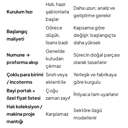
Hızlı, hazır
Daha uzun; analiz ve
Kurulum hızı
şablonlarla
geliştirme gerekir
başlar
Görece
Kapsama göre
Başlangıç
düşük,
değişir; başlangıçta
maliyeti
lisans bazlı
daha yüksek
Genelde
Numune →
Sürecin doğal parçası
kutudan
proforma akışı
olarak tasarlanır
çıkmaz
Çoklu para birimi
Sınırlı veya
Yerleşik ve fabrikaya
/ Incoterms
eklenti ile
göre kurgulu
Bayi portalı +
Çoğu
İhtiyaca tam uyarlanır
özel fiyat listesi
zaman zayıf
Halı koleksiyon /
Sektöre özgü
makina proje
Karşılamaz
modellenir
mantığı