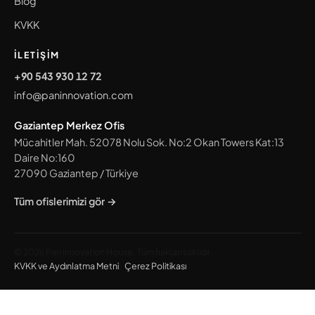
Blog
KVKK
İLETIŞIM
+90 543 930 12 72
info@paninnovation.com
Gaziantep Merkez Ofis
Mücahitler Mah. 52078 Nolu Sok. No:2 Okan Towers Kat:13
Daire No:160
27090
Gaziantep
/
Türkiye
Tüm ofislerimizi gör →
© 2026 Pan Innovation House. Tüm hakları saklıdır.
KVKK ve Aydınlatma Metni
·
Çerez Politikası