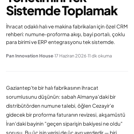
Sistemde Toplamak
İhracat odaklı halı ve makina fabrikaları için özel CRM
rehberi: numune-proforma akışı, bayi portalı, çoklu
para birimi ve ERP entegrasyonu tek sistemde.
Pan Innovation House
·
17 Haziran 2026
·
11 dk okuma
Gaziantep'te bir halı fabrikasının ihracat
sorumlusunu düşünün: sabah Almanya'daki bir
distribütörden numune talebi, öğlen Cezayir'e
gidecek bir proforma faturanın revizesi, akşamüstü
İran'daki bayinin "geçen siparişin bakiyesi ne oldu"
sorusu. Bu üç işin verisi de üç ayrı yerdedir — biri