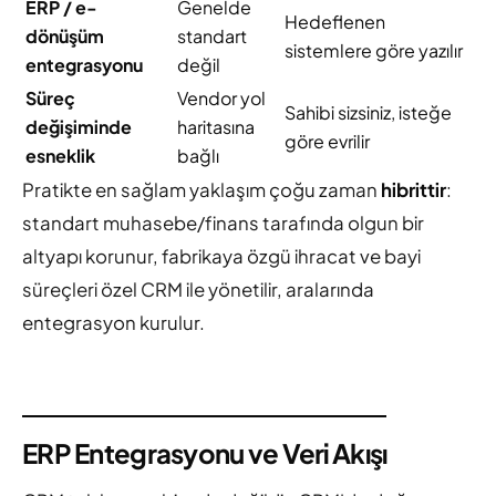
ERP / e-
Genelde
Hedeflenen
dönüşüm
standart
sistemlere göre yazılır
entegrasyonu
değil
Süreç
Vendor yol
Sahibi sizsiniz, isteğe
değişiminde
haritasına
göre evrilir
esneklik
bağlı
Pratikte en sağlam yaklaşım çoğu zaman
hibrittir
:
standart muhasebe/finans tarafında olgun bir
altyapı korunur, fabrikaya özgü ihracat ve bayi
süreçleri özel CRM ile yönetilir, aralarında
entegrasyon kurulur.
ERP Entegrasyonu ve Veri Akışı