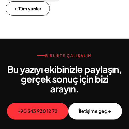
←
Tüm yazılar
BIRLIKTE ÇALIŞALIM
Bu yazıyı ekibinizle paylaşın,
gerçek sonuç için bizi
arayın.
+90 543 930 12 72
İletişime geç
→