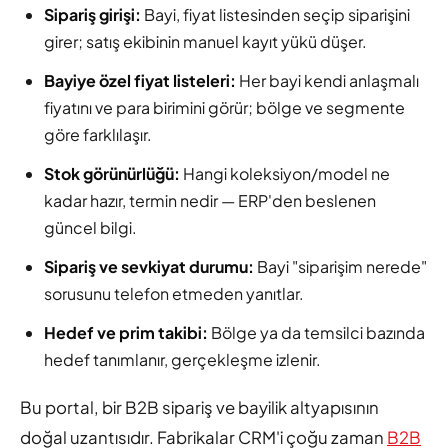
Sipariş girişi:
Bayi, fiyat listesinden seçip siparişini
girer; satış ekibinin manuel kayıt yükü düşer.
Bayiye özel fiyat listeleri:
Her bayi kendi anlaşmalı
fiyatını ve para birimini görür; bölge ve segmente
göre farklılaşır.
Stok görünürlüğü:
Hangi koleksiyon/model ne
kadar hazır, termin nedir — ERP'den beslenen
güncel bilgi.
Sipariş ve sevkiyat durumu:
Bayi "siparişim nerede"
sorusunu telefon etmeden yanıtlar.
Hedef ve prim takibi:
Bölge ya da temsilci bazında
hedef tanımlanır, gerçekleşme izlenir.
Bu portal, bir B2B sipariş ve bayilik altyapısının
doğal uzantısıdır. Fabrikalar CRM'i çoğu zaman
B2B