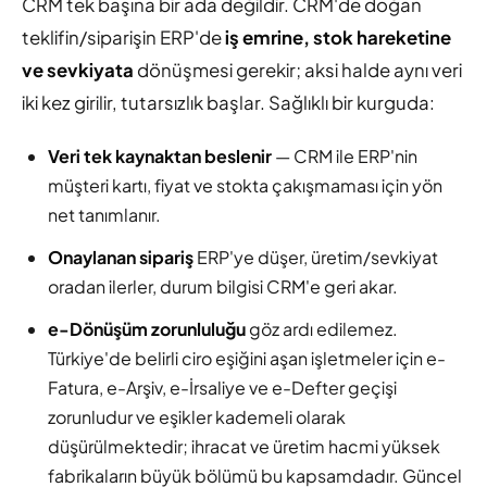
CRM tek başına bir ada değildir. CRM'de doğan
teklifin/siparişin ERP'de
iş emrine, stok hareketine
ve sevkiyata
dönüşmesi gerekir; aksi halde aynı veri
iki kez girilir, tutarsızlık başlar. Sağlıklı bir kurguda:
Veri tek kaynaktan beslenir
— CRM ile ERP'nin
müşteri kartı, fiyat ve stokta çakışmaması için yön
net tanımlanır.
Onaylanan sipariş
ERP'ye düşer, üretim/sevkiyat
oradan ilerler, durum bilgisi CRM'e geri akar.
e-Dönüşüm zorunluluğu
göz ardı edilemez.
Türkiye'de belirli ciro eşiğini aşan işletmeler için e-
Fatura, e-Arşiv, e-İrsaliye ve e-Defter geçişi
zorunludur ve eşikler kademeli olarak
düşürülmektedir; ihracat ve üretim hacmi yüksek
fabrikaların büyük bölümü bu kapsamdadır. Güncel