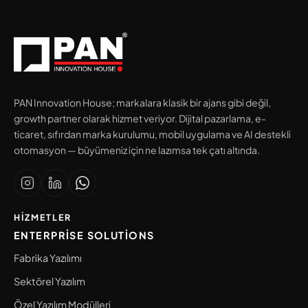
PAN Innovation House; markalara klasik bir ajans gibi değil,
growth partner olarak hizmet veriyor. Dijital pazarlama, e-
ticaret, sıfırdan marka kurulumu, mobil uygulama ve AI destekli
otomasyon — büyümeniz için ne lazımsa tek çatı altında.
HIZMETLER
ENTERPRISE SOLUTIONS
Fabrika Yazılımı
Sektörel Yazılım
Özel Yazılım Modülleri