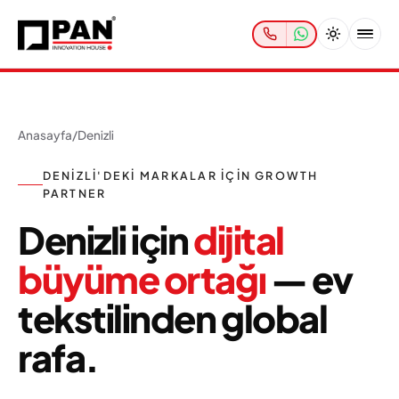
Anasayfa
/
Denizli
DENIZLI'DEKI MARKALAR IÇIN GROWTH
PARTNER
Denizli için
dijital
büyüme ortağı
— ev
tekstilinden global
rafa.