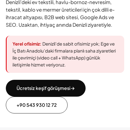
Denizli'deki ev tekstili, havlu-bornoz-nevresim,
tekstil, kablo ve mermer üreticileri için çok dilli e-
ihracat altyapısı, B2B web sitesi, Google Ads ve
SEO. Uzaktan, ihtiyaç anında Denizli ziyaretiyle.
Yerel ofisimiz:
Denizli'de sabit ofisimiz yok; Ege ve
İç Batı Anadolu'daki firmalara planlı saha ziyaretleri
ile çevrimiçi (video call + WhatsApp) günlük
iletişimle hizmet veriyoruz.
Ücretsiz keşif görüşmesi
→
+90 543 930 12 72