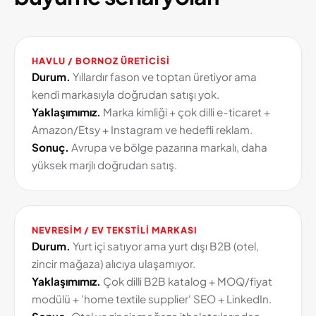
HAVLU / BORNOZ ÜRETICISI
Durum.
Yıllardır fason ve toptan üretiyor ama
kendi markasıyla doğrudan satışı yok.
Yaklaşımımız.
Marka kimliği + çok dilli e-ticaret +
Amazon/Etsy + Instagram ve hedefli reklam.
Sonuç.
Avrupa ve bölge pazarına markalı, daha
yüksek marjlı doğrudan satış.
NEVRESIM / EV TEKSTILI MARKASI
Durum.
Yurt içi satıyor ama yurt dışı B2B (otel,
zincir mağaza) alıcıya ulaşamıyor.
Yaklaşımımız.
Çok dilli B2B katalog + MOQ/fiyat
modülü + 'home textile supplier' SEO + LinkedIn.