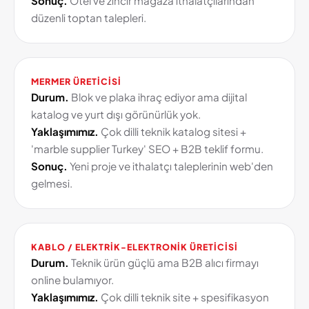
Sonuç.
Otel ve zincir mağaza ithalatçılarından
düzenli toptan talepleri.
MERMER ÜRETICISI
Durum.
Blok ve plaka ihraç ediyor ama dijital
katalog ve yurt dışı görünürlük yok.
Yaklaşımımız.
Çok dilli teknik katalog sitesi +
'marble supplier Turkey' SEO + B2B teklif formu.
Sonuç.
Yeni proje ve ithalatçı taleplerinin web'den
gelmesi.
KABLO / ELEKTRIK-ELEKTRONIK ÜRETICISI
Durum.
Teknik ürün güçlü ama B2B alıcı firmayı
online bulamıyor.
Yaklaşımımız.
Çok dilli teknik site + spesifikasyon