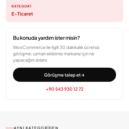
KATEGORI
E-Ticaret
Bu konuda yardım ister misin?
WooCommerce ile ilgili 30 dakikalık ücretsiz
görüşme; uzman ekibimiz markanız için ne
yapacağını anlatır.
Görüşme talep et
→
+90 543 930 12 72
AYNI KATEGORIDEN