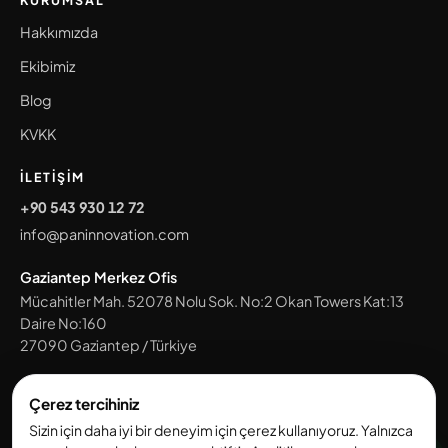
KURUMSAL
Hakkımızda
Ekibimiz
Blog
KVKK
İLETIŞIM
+90 543 930 12 72
info@paninnovation.com
Gaziantep Merkez Ofis
Mücahitler Mah. 52078 Nolu Sok. No:2 Okan Towers Kat:13
Daire No:160
27090
Gaziantep
/
Türkiye
Tüm ofislerimizi gör →
Çerez tercihiniz
Sizin için daha iyi bir deneyim için çerez kullanıyoruz. Yalnızca