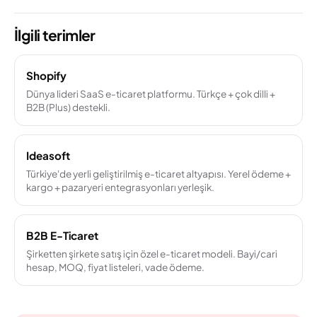
İlgili terimler
Shopify
Dünya lideri SaaS e-ticaret platformu. Türkçe + çok dilli +
B2B (Plus) destekli.
Ideasoft
Türkiye'de yerli geliştirilmiş e-ticaret altyapısı. Yerel ödeme +
kargo + pazaryeri entegrasyonları yerleşik.
B2B E-Ticaret
Şirketten şirkete satış için özel e-ticaret modeli. Bayi/cari
hesap, MOQ, fiyat listeleri, vade ödeme.