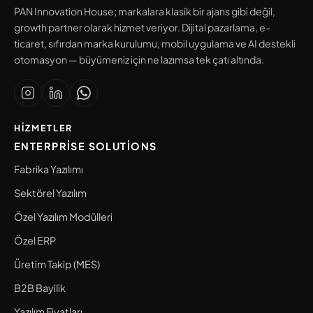
PAN Innovation House; markalara klasik bir ajans gibi değil,
growth partner olarak hizmet veriyor. Dijital pazarlama, e-
ticaret, sıfırdan marka kurulumu, mobil uygulama ve AI destekli
otomasyon — büyümeniz için ne lazımsa tek çatı altında.
HIZMETLER
ENTERPRISE SOLUTIONS
Fabrika Yazılımı
Sektörel Yazılım
Özel Yazılım Modülleri
Özel ERP
Üretim Takip (MES)
B2B Bayilik
Yazılım Fiyatları