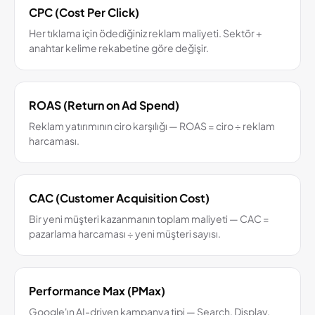
CPC (Cost Per Click)
Her tıklama için ödediğiniz reklam maliyeti. Sektör +
anahtar kelime rekabetine göre değişir.
ROAS (Return on Ad Spend)
Reklam yatırımının ciro karşılığı — ROAS = ciro ÷ reklam
harcaması.
CAC (Customer Acquisition Cost)
Bir yeni müşteri kazanmanın toplam maliyeti — CAC =
pazarlama harcaması ÷ yeni müşteri sayısı.
Performance Max (PMax)
Google'ın AI-driven kampanya tipi — Search, Display,